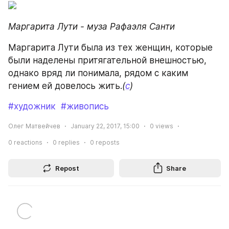
Маргарита Лути - муза Рафаэля Санти
Маргарита Лути была из тех женщин, которые 
были наделены притягательной внешностью, 
однако вряд ли понимала, рядом с каким 
гением ей довелось жить.
(
с
)
#художник
#живопись
Олег Матвейчев
January 22, 2017, 15:00
0
views
0
reactions
0
replies
0
reposts
Repost
Share