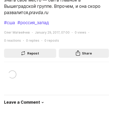
Вышеградской группе. Впрочем, и она скоро 
развалится.
pravda.ru
#сша
#россия_запад
Олег Матвейчев
January 29, 2017, 07:00
0
views
0
reactions
0
replies
0
reposts
Repost
Share
Leave a Comment