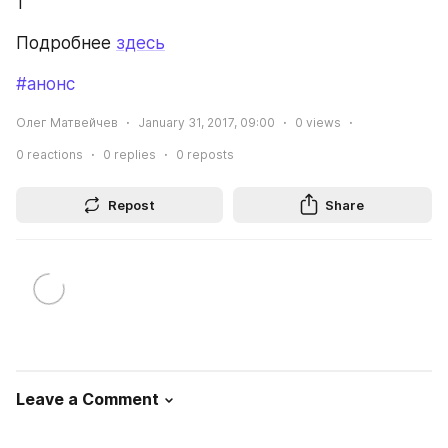
1
Подробнее 
здесь
#анонс
Олег Матвейчев
January 31, 2017, 09:00
0
views
0
reactions
0
replies
0
reposts
Repost
Share
Leave a Comment