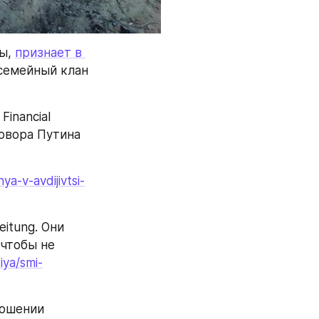
ы, 
признает в 
 семейный клан 
inancial 
овора Путина 
a-v-avdijivtsi-
itung. Они 
чтобы не 
iya/smi-
ошении 