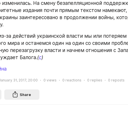
 изменилась. На смену безапелляционной поддержк
ритетные издания почти прямым текстом намекают, 
краины заинтересовано в продолжении войны, котор
у.
 из-за действий украинской власти мы или потеряем
го мира и останемся один на один со своими пробле
ную перезагрузку власти и начнем отношения с Запа
суждает Балога.
(
с
)
йна
January 31, 2017, 20:00
0
views
0
reactions
0
replies
0
reposts
Share