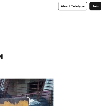
About Teletype
Join
и