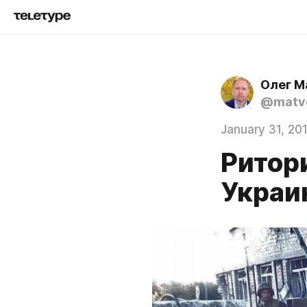
Олег М
@matve
January 31, 20
Ритор
Украи