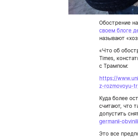
Обострение на
своем блоге д
называют «хоз
«Что об обостр
Times, констат
с Трампом:
https://www.uni
z-rozmovoyu-tr
Куда более ост
считают, что 
допустить снят
germanii-obvinil
Это все предп