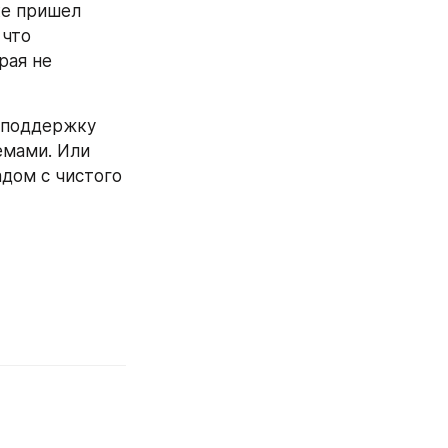
е пришел 
что 
ая не 
 поддержку 
мами. Или 
дом с чистого 