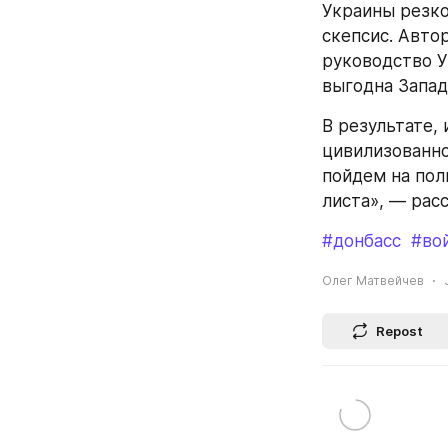
Украины резко
скепсис. Авто
руководство У
выгодна Запад
В результате,
цивилизованно
пойдем на пол
листа», — рас
#донбасс
#во
Олег Матвейчев
Repost