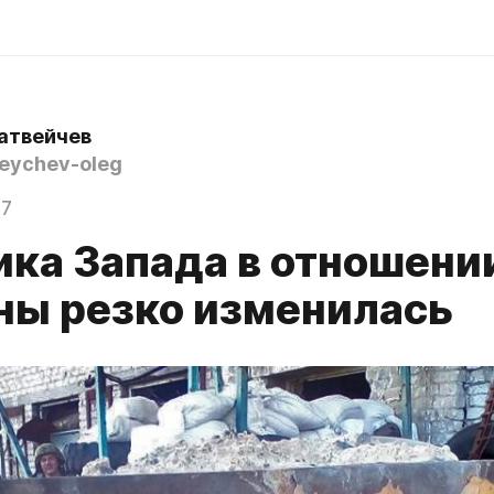
атвейчев
ychev-oleg
17
ика Запада в отношени
ны резко изменилась