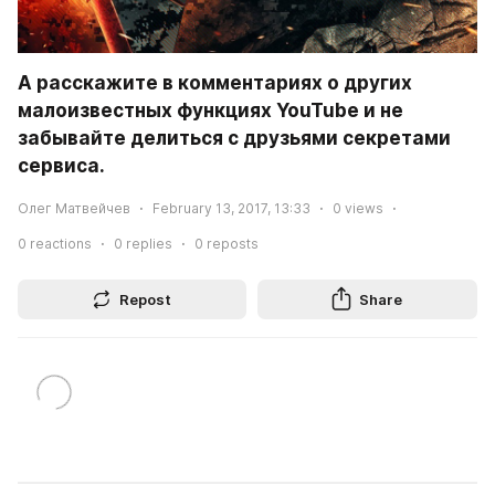
А расскажите в комментариях о других 
малоизвестных функциях YouTube и не 
забывайте делиться с друзьями секретами 
сервиса.
Олег Матвейчев
February 13, 2017, 13:33
0
views
0
reactions
0
replies
0
reposts
Repost
Share