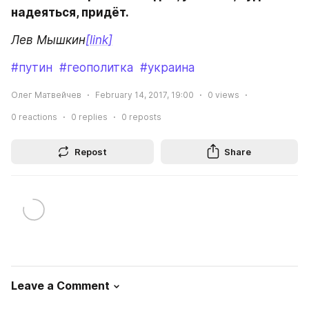
надеяться, придёт.
Лев Мышкин
[link]
#путин
#геополитка
#украина
Олег Матвейчев
February 14, 2017, 19:00
0
views
0
reactions
0
replies
0
reposts
Repost
Share
Leave a Comment