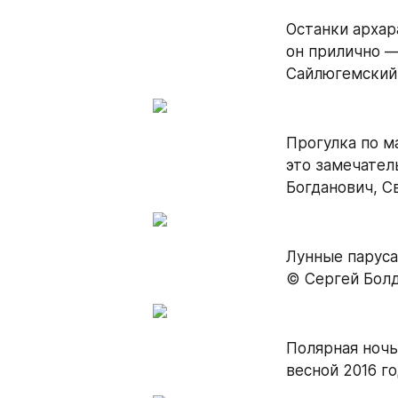
Останки архара
он прилично — 
Сайлюгемский 
Прогулка по м
это замечател
Богданович, С
Лунные паруса
© Сергей Бол
Полярная ночь
весной 2016 г