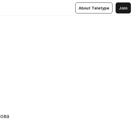
About Teletype
Join
рова