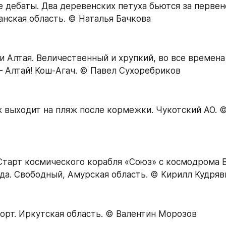
дебаты. Два деревенских петуха бьются за первенс
анская область. © Наталья Бачкова
и Алтая. Величественный и хрупкий, во все времена 
Алтай! Кош-Агач. © Павел Сухоребриков
 выходит на пляж после кормежки. Чукотский АО. ©
Старт космического корабля «Союз» с космодрома В
ода. Свободный, Амурская область. © Кирилл Кудря
орт. Иркутская область. © Валентин Морозов