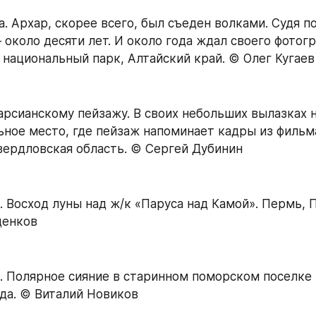
. Архар, скорее всего, был съеден волками. Судя по
около десяти лет. И около года ждал своего фотогра
национальный парк, Алтайский край. © Олег Кугаев
арсианскому пейзажу. В своих небольших вылазках н
ьное место, где пейзаж напоминает кадры из фильма
вердловская область. © Сергей Дубинин
. Восход луны над ж/к «Паруса над Камой». Пермь, П
денков
. Полярное сияние в старинном поморском поселке 
ода. © Виталий Новиков