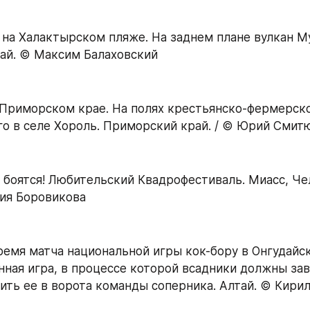
 на Халактырском пляже. На заднем плане вулкан Му
ай. © Максим Балаховский
 Приморском крае. На полях крестьянско-фермерско
го в селе Хороль. Приморский край. / © Юрий Смит
е боятся! Любительский Квадрофестиваль. Миасс, Че
ия Боровикова
время матча национальной игры кок-бору в Онгудайск
нная игра, в процессе которой всадники должны зав
сить ее в ворота команды соперника. Алтай. © Кири