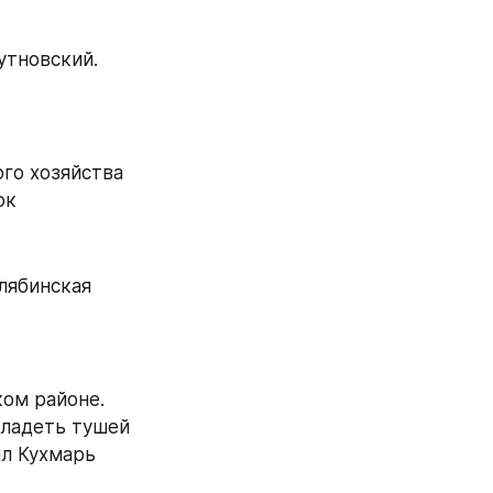
тновский. 
го хозяйства 
юк
лябинская 
ом районе. 
ладеть тушей 
лл Кухмарь