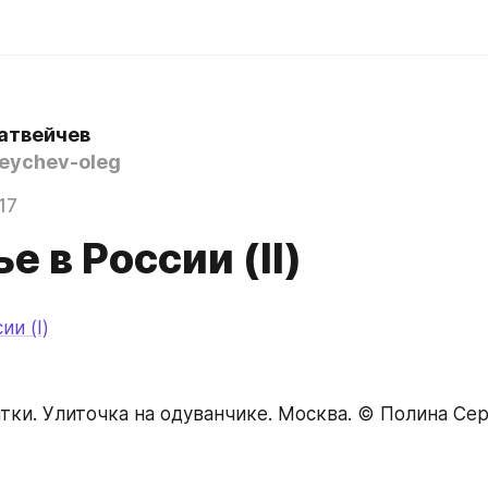
атвейчев
ychev-oleg
17
е в России (II)
ии (I)
итки. Улиточка на одуванчике. Москва. © Полина Се