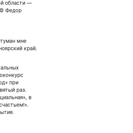
й области — 
© Федор 
туман мне 
оярский край. 
альных 
оконкурс 
д» при 
ятый раз. 
иальная», в 
частьем!». 
тия. 