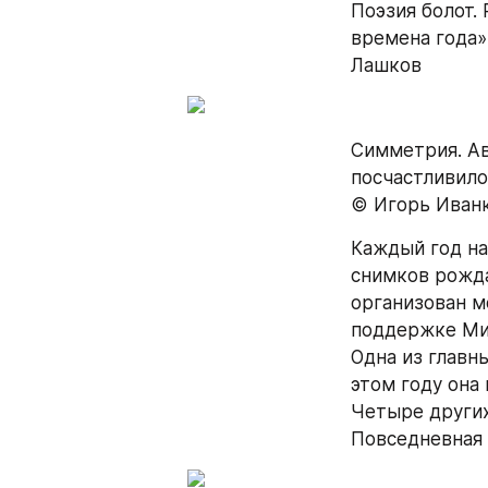
Поэзия болот.
времена года»
Лашков
Симметрия. Ав
посчастливило
© Игорь Иван
Каждый год на
снимков рожда
организован м
поддержке Мин
Одна из главн
этом году она 
Четыре других
Повседневная 