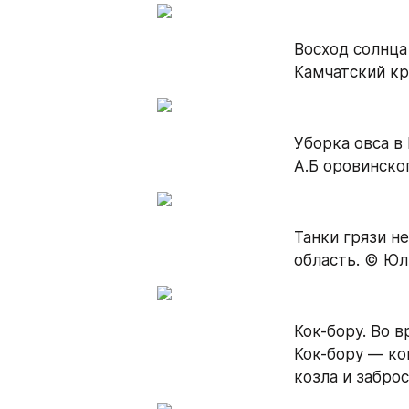
Восход солнца
Камчатский кр
Уборка овса в
А.Б оровинско
Танки грязи н
область. © Юл
Кок-бору. Во 
Кок-бору — ко
козла и забро