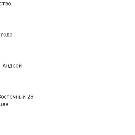
тво. 
года 
 Андрей 
осточный 28 
вцев