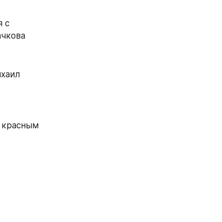
 с 
ачкова
хаил 
 красным 