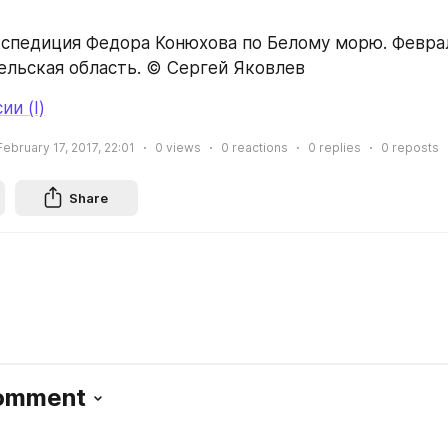
кспедиция Федора Конюхова по Белому морю. Февраль
ельская область. © Сергей Яковлев
ии (I)
February 17, 2017, 22:01
0
views
0
reactions
0
replies
0
reposts
Share
Comment