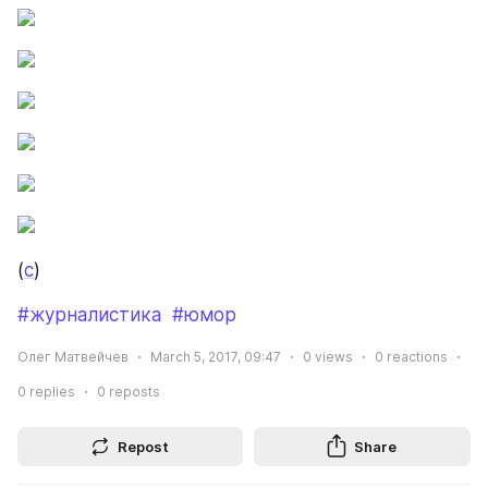
(
с
)
#журналистика
#юмор
Олег Матвейчев
March 5, 2017, 09:47
0
views
0
reactions
0
replies
0
reposts
Repost
Share