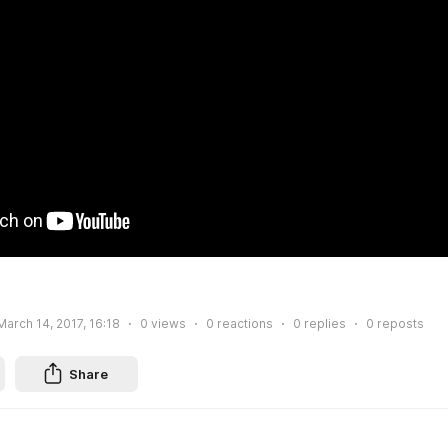
March 14, 2017, 16:18
0
views
0
reactions
0
replies
0
reposts
Share