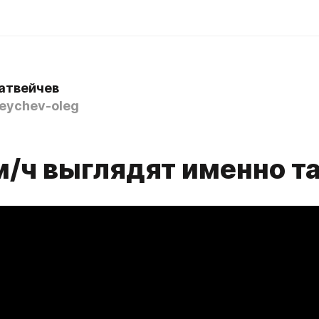
атвейчев
ychev-oleg
м/ч выглядят именно т