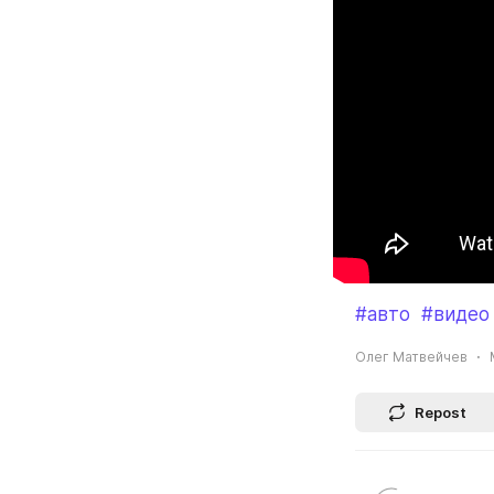
#авто
#видео
Олег Матвейчев
Repost