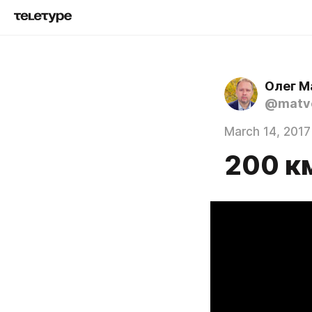
Олег М
@matve
March 14, 2017
200 к