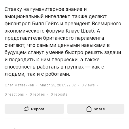
Ставку на гуманитарное знание и 
эмоциональный интеллект также делают 
филантроп Билл Гейтс и президент Всемирного 
экономического форума Клаус Шваб. А 
представители британского парламента 
считают, что самыми ценными навыками в 
будущем станут умение быстро решать задачи 
и подходить к ним творчески, а также 
способность работать в группах — как с 
людьми, так и с роботами.
Олег Матвейчев
March 25, 2017, 22:02
0
views
0
reactions
0
replies
0
reposts
Repost
Share