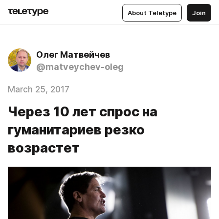
About Teletype
Join
Олег Матвейчев
@matveychev-oleg
March 25, 2017
Через 10 лет спрос на
гуманитариев резко
возрастет