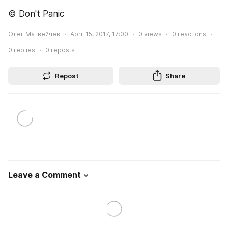
© Don't Panic
Олег Матвейчев
April 15, 2017, 17:00
0
views
0
reactions
0
replies
0
reposts
Repost
Share
Leave a Comment