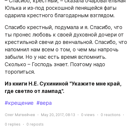
– Спасибо, крестный, – сказала очаровательная 
Юлька и из-под роскошной пенящейся фаты 
одарила крестного благодарным взглядом.
Спасибо крестный, подумала и я. Спасибо, что 
ты пронес любовь к своей духовной дочери от 
крестильной свечи до венчальной. Спасибо, что 
напомнил нам всем о том, о чем мы напрочь 
забыли. Но у нас есть время вспомнить. 
Сколько – Господь знает. Поэтому надо 
торопиться.
Из книги Н.Е. Сухининой "Укажите мне край, 
где светло от лампад".
#крещение
#вера
Олег Матвейчев
May 20, 2017, 08:13
0
views
0
reactions
0
replies
0
reposts