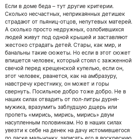
Если в доме беда – тут другие критерии. 
Сколько несчастных, неприкаянных детишек 
страдают от пьяниц-отцов, непутевых матерей. 
А сколько просто недружных, озлобившихся 
людей живут под одной крышей и заставляют 
жестоко страдать детей. Стары, как мир, и 
банальны такие сюжеты. Но если в этот сюжет 
впишется человек, который стоял с зажженной 
свечой перед крещенской купелью, если он, 
этот человек, рванется, как на амбразуру, 
навстречу крестнику, он может и горы 
свернуть. Посильное добро тоже добро. Не в 
наших силах отвадить от пол-литры дурня-
мужика, вразумить заблудшую дщерь или 
пропеть «мирись, мирись, мирись» двум 
насупленным половинкам. Но в наших силах 
увезти к себе на денек на дачу истомившегося 
по ласке мальчонку, записать его в воскресную 