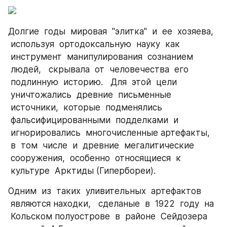
Долгие  годы  мировая  "элитка"  и  ее  хозяева, 
 используя  ортодоксальную  науку  как 
 инструмент  манипулирования  сознанием 
 людей,   скрывала  от  человечества  его 
 подлинную  историю.   Для  этой  цели 
 уничтожались  древние  письменные 
 источники,  которые  подменялись 
 фальсифицированными  подделками  и 
 игнорировались  многочисленные артефакты, 
 в  том  числе  и  древние  мегалитические 
 сооружения,  особенно  относящиеся  к 
 культуре  Арктиды (Гипербореи).
Одним  из  таких  уливительных  артефактов 
 являются находки,   сделаные  в  1922  году  на 
 Кольском полуострове  в  районе  Сейдозера 