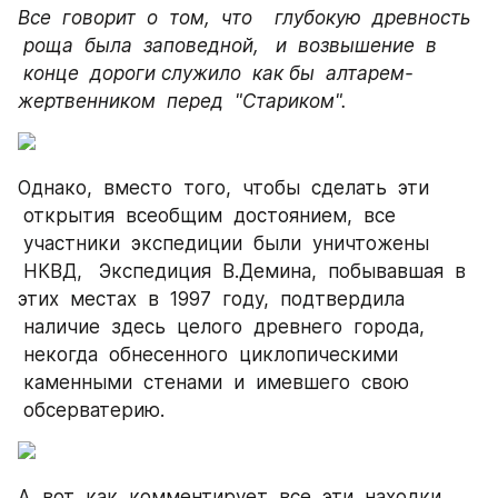
Все  говорит  о  том,  что    глубокую  древность 
 роща  была  заповедной,   и  возвышение  в 
 конце  дороги служило  как бы  алтарем-
жертвенником  перед  "Стариком".
Однако,  вместо  того,  чтобы  сделать  эти 
 открытия  всеобщим  достоянием,  все 
 участники  экспедиции  были  уничтожены 
 НКВД,   Экспедиция  В.Демина,  побывавшая  в 
этих  местах  в  1997  году,  подтвердила 
 наличие  здесь  целого  древнего  города, 
 некогда  обнесенного  циклопическими 
 каменными  стенами  и  имевшего  свою 
 обсерватерию.
А  вот  как  комментирует  все  эти  находки 