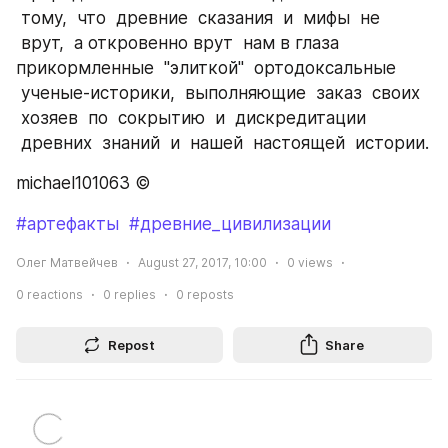
 тому,  что  древние  сказания  и  мифы  не 
 врут,  а откровенно врут  нам в глаза 
прикормленные  "элиткой"  ортодоксальные 
 ученые-историки,  выполняющие  заказ  своих 
 хозяев  по  сокрытию  и  дискредитации 
 древних  знаний  и  нашей  настоящей  истории.
michael101063 ©
#артефакты
#древние_цивилизации
Олег Матвейчев
August 27, 2017, 10:00
0
views
0
reactions
0
replies
0
reposts
Repost
Share