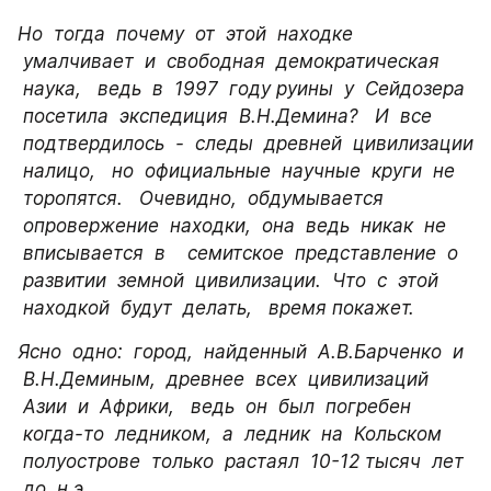
Но  тогда  почему  от  этой  находке 
 умалчивает  и  свободная  демократическая 
 наука,   ведь  в  1997  году руины  у  Сейдозера 
 посетила  экспедиция  В.Н.Демина?   И  все 
 подтвердилось  -  следы  древней  цивилизации 
 налицо,   но  официальные  научные  круги  не 
 торопятся.   Очевидно,  обдумывается 
 опровержение  находки,  она  ведь  никак  не 
 вписывается  в    семитское  представление  о 
 развитии  земной  цивилизации.  Что  с  этой 
 находкой  будут  делать,   время покажет.
Ясно  одно:  город,  найденный  А.В.Барченко  и 
 В.Н.Деминым,  древнее  всех  цивилизаций 
 Азии  и  Африки,   ведь  он  был  погребен 
 когда-то  ледником,  а  ледник  на  Кольском 
 полуострове  только  растаял  10-12 тысяч  лет 
 до  н.э.   