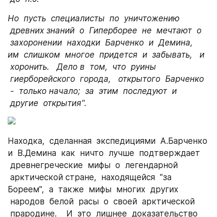
Но  пусть  специалисты  по  уничтожению 
 древних знаний  о  Гиперборее  не  мечтают  о 
 захоронении  находки  Барченко  и  Демина,   
им  слишком  многое  придется  и  забывать,   и 
 хоронить.   Дело в  том,  что  руины 
 гиерборейского  города,   открытого  Барченко 
 -  только начало;  за  этим  последуют  и 
 другие  открытия".
Находка,  сделанная  экспедициями  А.Барченко 
и  В.Демина  как  ничто  лучше  подтверждает 
 древнегреческие  мифы  о  легендарной 
 арктической стране,  находящейся  "за 
Бореем",  а  также  мифы  многих  других 
 народов  белой  расы  о  своей  арктической 
 прародине.    И  это  лишнее  доказательство 