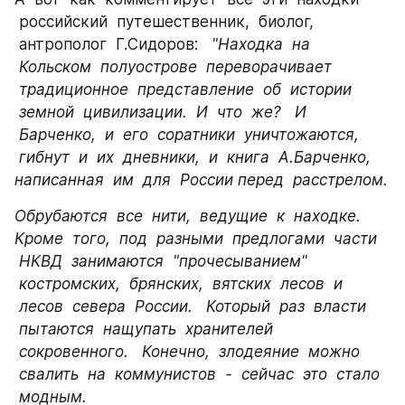
 российский  путешественник,  биолог, 
 антрополог  Г.Сидоров:   
"Находка  на 
 Кольском  полуострове  переворачивает 
 традиционное  представление  об  истории 
 земной  цивилизации.  И  что  же?   И 
 Барченко,  и  его  соратники  уничтожаются, 
 гибнут  и  их  дневники,  и  книга  А.Барченко,   
написанная  им  для  России перед  расстрелом.
Обрубаются  все  нити,  ведущие  к  находке.   
Кроме  того,  под  разными  предлогами  части 
 НКВД  занимаются  "прочесыванием" 
 костромских,  брянских,  вятских  лесов  и 
 лесов  севера  России.   Который  раз  власти 
 пытаются  нащупать  хранителей 
 сокровенного.   Конечно,  злодеяние  можно 
 свалить  на  коммунистов  -  сейчас  это  стало 
 модным.   