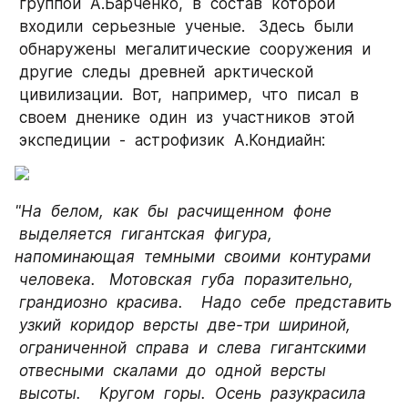
 группой  А.Барченко,  в  состав  которой 
 входили  серьезные  ученые.   Здесь  были 
 обнаружены  мегалитические  сооружения  и 
 другие  следы  древней  арктической 
 цивилизации.  Вот,  например,  что  писал  в 
 своем  дненике  один  из  участников  этой 
 экспедиции  -  астрофизик  А.Кондиайн:
"На  белом,  как  бы  расчищенном  фоне 
 выделяется  гигантская  фигура,   
напоминающая  темными  своими  контурами 
 человека.   Мотовская  губа  поразительно, 
 грандиозно  красива.    Надо  себе  представить 
 узкий  коридор  версты  две-три  шириной, 
 ограниченной  справа  и  слева  гигантскими 
 отвесными  скалами  до  одной  версты 
 высоты.    Кругом  горы.  Осень  разукрасила 