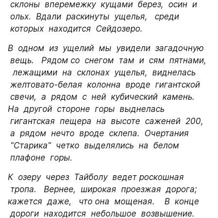
 склоны  вперемежку  кущами  берез,  осин  и 
 ольх.  Вдали  раскинуты  ущелья,   среди 
 которых  находится  Сейдозеро.
В  одном  из  ущелий  мы  увидели  загадочную 
 вещь.   Рядом со  снегом  там  и  сям  пятнами, 
  лежащими  на  склонах  ущелья,  виднелась 
 желтовато-белая  колонна  вроде  гигантской 
 свечи,  а  рядом  с  ней  кубический  камень.   
На  другой  стороне  горы  выднелась 
 гигантская  пещера  на  высоте  саженей  200, 
 а  рядом  нечто  вроде  склепа.  Очертания 
 "Старика"  четко  выделялись  на  белом 
 плафоне  горы. 
К  озеру  через  Тайболу  ведет роскошная 
 тропа.   Вернее,  широкая  проезжая  дорога;   
кажется  даже,   что она  мощеная.    В  конце 
 дороги  находится  небольшое  возвышение.   