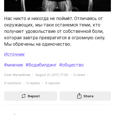
Нас никто и никогда не поймёт. Отличаясь от 
окружающих, мы-таки останемся теми, кто 
получает удовольствие от собственной боли, 
которая завтра превратится в огромную силу. 
Мы обречены на одиночество.
Источник
#мнение
#бодибилдинг
#общество
Олег Матвейчев
August 31, 2017, 17:00
0
views
0
reactions
0
replies
0
reposts
Repost
Share