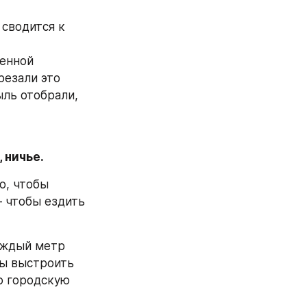
сводится к 
енной 
езали это 
ль отобрали, 
 ничье.
, чтобы 
 чтобы ездить 
аждый метр 
ы выстроить 
 городскую 