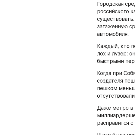
Городская сре
российского ка
существовать.
загаженную ср
автомобиля.
Каждый, кто п
лох и лузер: 
быстрыми пер
Когда при Соб
создателя пеш
пешком меньше
отсутствовали
Даже метро в 
миллиардершей
расправится с
И это было но