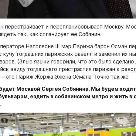
н перестраивает и перепланировывает Москву. Моск
лядеть так, как спланирует ее Собянин.
императоре Наполеоне III мэр Парижа барон Осман пе
с кучу тогдашних парижских фавелл и заменил их ны
варов. (Злые языки говорили, что это было сделано 
йск ввиду тогдашнего пристрастия парижан к револ
— это Париж Жоржа Эжена Османа. Точно так же
 будет Москвой Сергея Собянина. Мы будем ходить
ульварам, ездить в собянинском метро и жить в с
.