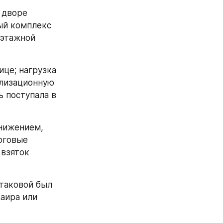
 дворе 
й комплекс 
этажной 
це; нагрузка 
лизационную 
 поступала в 
нижением, 
говые 
взяток 
таковой был 
аира или 