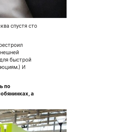
ва спустя сто 
рестроил 
нешней 
для быстрой 
юциям.) И 
 по 
обянинках, а 