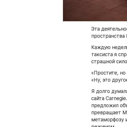
Эта деятельно
пространства 
Каждую неделю
таксиста я сп
страшной сило
«Простите, но 
«Ну, это друго
Я долго думал
сайта Carnegie
предложил объ
превращает Мо
метаморфозу и
режимом.