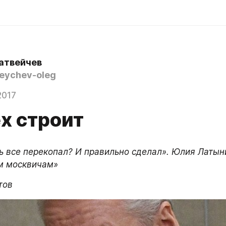
атвейчев
ychev-oleg
2017
х строит
ь все перекопал? И правильно сделал». Юлия Латыни
м москвичам»
тов