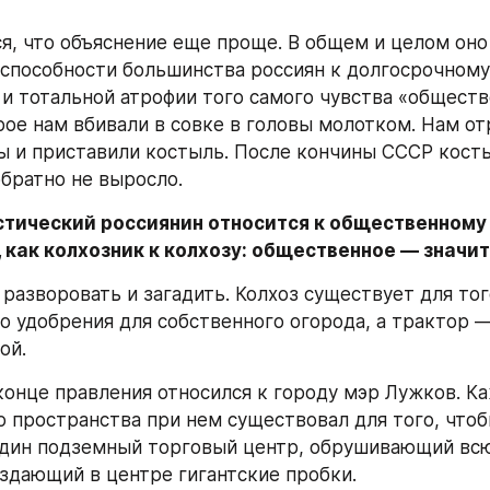
я, что объяснение еще проще. В общем и целом оно 
способности большинства россиян к долгосрочному 
и тотальной атрофии того самого чувства «обществ
рое нам вбивали в совке в головы молотком. Нам отр
ы и приставили костыль. После кончины СССР косты
обратно не выросло.
тический россиянин относится к общественному 
 как колхозник к колхозу: общественное — значит,
разворовать и загадить. Колхоз существует для того
го удобрения для собственного огорода, а трактор —
ой.
конце правления относился к городу мэр Лужков. К
 пространства при нем существовал для того, чтоб
дин подземный торговый центр, обрушивающий всю
оздающий в центре гигантские пробки.