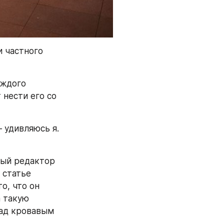
 частного 
ждого 
нести его со 
 удивляюсь я. 
ный редактор 
статье 
, что он 
 такую 
ад кровавым 