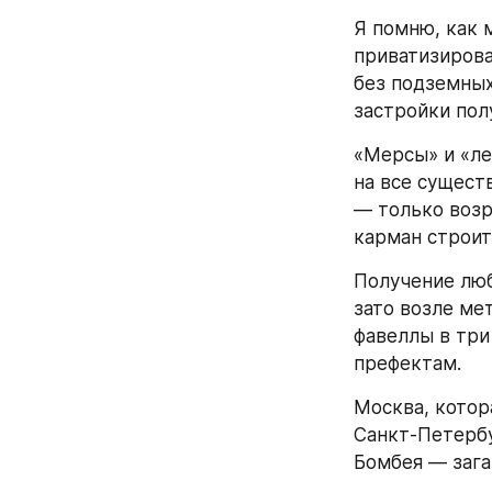
Я помню, как 
приватизирова
без подземных
застройки пол
«Мерсы» и «ле
на все сущест
— только возра
карман строит
Получение люб
зато возле ме
фавеллы в три
префектам.
Москва, котор
Санкт-Петербу
Бомбея — зага