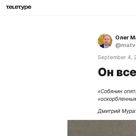
Олег М
@matve
September 4, 
Он все
«Собянин опят
«оскорбленны
Дмитрий Мура