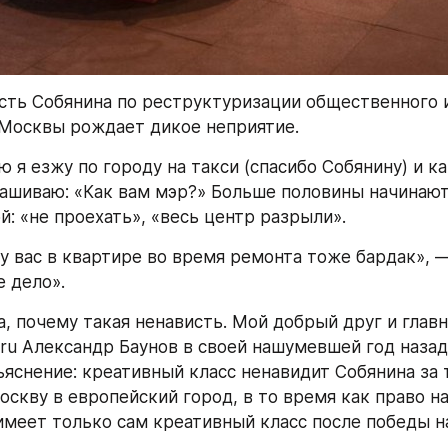
сть Собянина по реструктуризации общественного и
Москвы рождает дикое неприятие.
 я езжу по городу на такси (спасибо Собянину) и ка
рашиваю: «Как вам мэр?» Больше половины начинают 
й: «не проехать», «весь центр разрыли».
у вас в квартире во время ремонта тоже бардак», —
е дело».
а, почему такая ненависть. Мой добрый друг и глав
.ru Александр Баунов в своей нашумевшей год назад 
яснение: креативный класс ненавидит Собянина за то
скву в европейский город, в то время как право на
меет только сам креативный класс после победы н