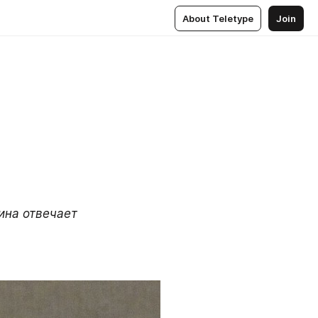
About Teletype
Join
на отвечает 