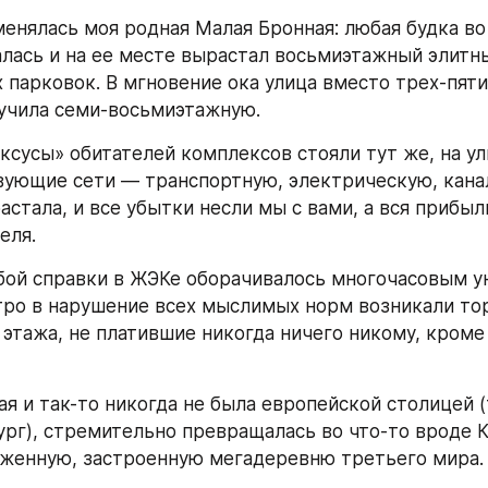
менялась моя родная Малая Бронная: любая будка во
лась и на ее месте вырастал восьмиэтажный элитны
 парковок. В мгновение ока улица вместо трех-пяти
учила семи-восьмиэтажную.
ксусы» обитателей комплексов стояли тут же, на ули
вующие сети — транспортную, электрическую, кана
стала, и все убытки несли мы с вами, а вся прибыль
еля.
ой справки в ЖЭКе оборачивалось многочасовым у
тро в нарушение всех мыслимых норм возникали тор
 этажа, не платившие никогда ничего никому, кроме 
ая и так-то никогда не была европейской столицей (
рг), стремительно превращалась во что-то вроде К
женную, застроенную мегадеревню третьего мира.