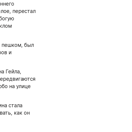
ннего 
лое, перестал 
богую 
клом 
 пешком, был 
ов и 
 Гейла, 
передвигаются 
бо на улице 
на стала 
ть, как он 