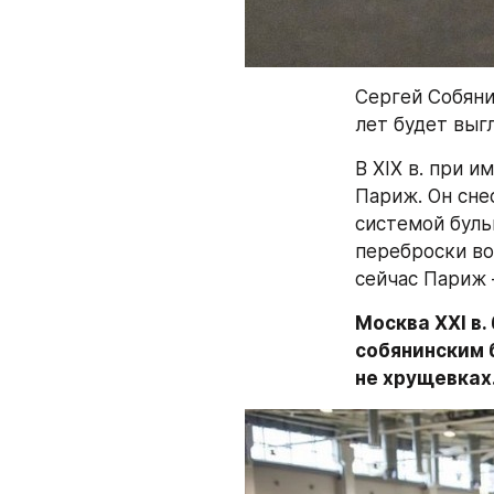
Сергей Собяни
лет будет выг
В XIX в. при 
Париж. Он сне
системой буль
переброски во
сейчас Париж 
Москва XXI в.
собянинским б
не хрущевках