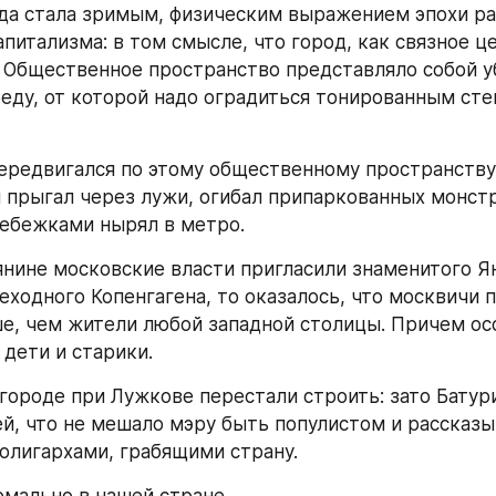
да стала зримым, физическим выражением эпохи ра
питализма: в том смысле, что город, как связное це
 Общественное пространство представляло собой у
еду, от которой надо оградиться тонированным сте
ередвигался по этому общественному пространству
он прыгал через лужи, огибал припаркованных монстр
ебежками нырял в метро.
янине московские власти пригласили знаменитого Яна
еходного Копенгагена, то оказалось, что москвичи 
, чем жители любой западной столицы. Причем осо
 дети и старики.
городе при Лужкове перестали строить: зато Батури
, что не мешало мэру быть популистом и рассказыва
 олигархами, грабящими страну.
рмально в нашей стране.