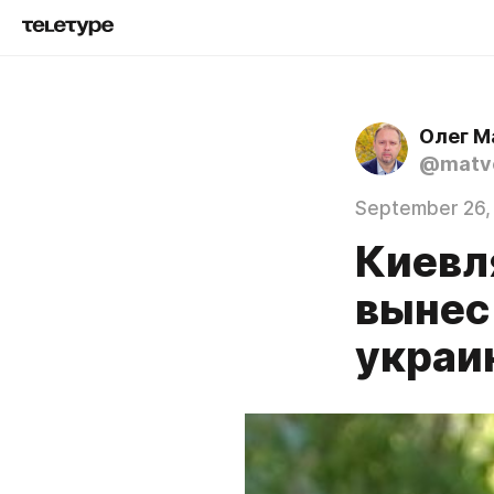
Олег М
@matve
September 26,
Киевл
вынес
украи