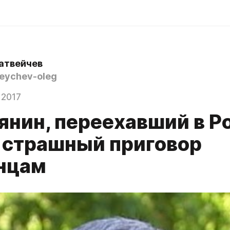
атвейчев
ychev-oleg
 2017
янин, переехавший в Р
 страшный приговор
нцам