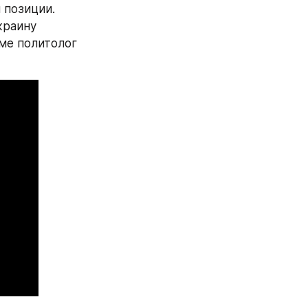
позиции. 
раину 
ме политолог 