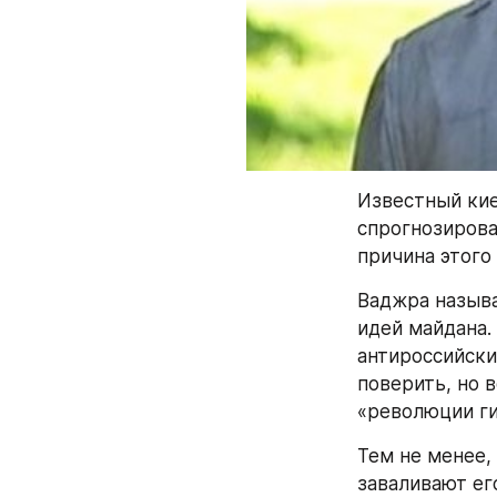
Известный кие
спрогнозирова
причина этого
Ваджра называ
идей майдана.
антироссийские
поверить, но 
«революции ги
Тем не менее,
заваливают его