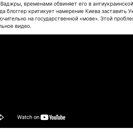
Ваджры, временами обвиняет его в антиукраинской 
да блоггер критикует намерение Киева заставить Ук
ючительно на государственной «мове». Этой пробле
льное видео.