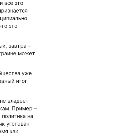
 все это 
ризнается 
ципиально 
то это 
к, завтра – 
краине может 
бщества уже 
вный итог 
не владеет 
кам. Пример – 
политика на 
к уготован 
мя как 