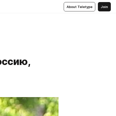
About Teletype
Join
оссию,