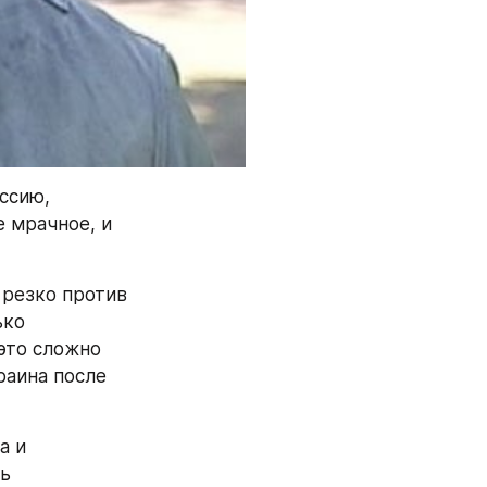
сию, 
 мрачное, и 
резко против 
ко 
это сложно 
аина после 
 и 
ь 