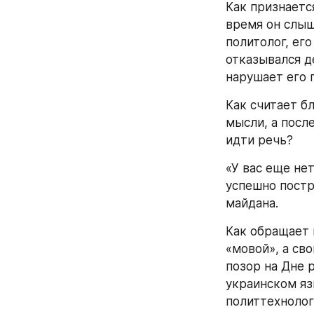
Как признается
время он слыш
политолог, ег
отказывался де
нарушает его 
Как считает бл
мысли, а посл
идти речь?
«У вас еще не
успешно постр
майдана.
Как обращает 
«мовой», а св
позор на Дне 
украинском яз
политтехнолога