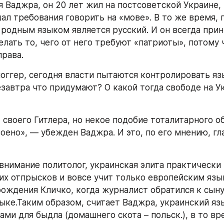
 Ваджра, он 20 лет жил на постсоветской Украине, и
ал требования говорить на «мове». В то же время, п
о родным языком является русский. И он всегда прин
лать то, чего от него требуют «патриоты», потому ч
права.
оггер, сегодня власти пытаются контролировать язы
езавтра что придумают? О какой тогда свободе на У
т своего Гитлера, но некое подобие тоталитарного о
оено», — убежден Ваджра. И это, по его мнению, гла
внимание политолог, украинская элита практически 
оих отпрысков и вовсе учит только европейским язы
рождения Кличко, когда журналист обратился к сыну 
ыке.Таким образом, считает Ваджра, украинский язы
ми для быдла (домашнего скота – польск.), в то вре