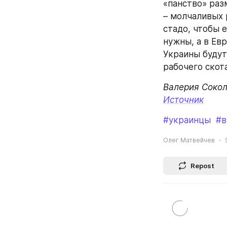
«панство» раз
– молчаливых 
стадо, чтобы е
нужны, а в Ев
Украины будут
рабочего скот
Валерия Соко
Источник
#украинцы
#в
Олег Матвейчев
Repost