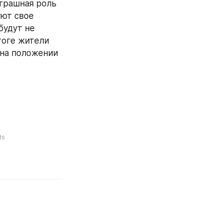
трашная роль 
ют свое 
будут не 
оге жители 
на положении 
ts