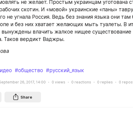
мовлять не желает. Простым украинцам уготована с
рабочих скотин. И «мовой» украинские «паны» тавру
го не угнала Россия. Ведь без знания языка они там 
ропе и без них хватает желающих мыть туалеты. В ит
 вынуждены влачить жалкое нищее существование 
а. Таков вердикт Ваджры.
лова
идео
#общество
#русский_язык
September 26, 2017, 14:00
0
views
0
reactions
0
replies
0
repos
Share