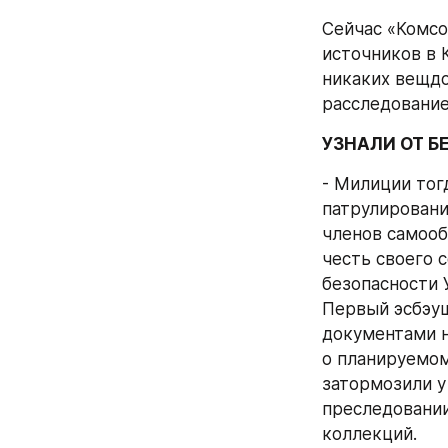
Сейчас «Комсо
источников в К
никаких вещдо
расследование
УЗНАЛИ ОТ Б
- Милиции тог
патрулирование
членов самообо
честь своего 
безопасности 
Первый эсбэуш
документами н
о планируемом
затормозили у
преследовании
коллекций.