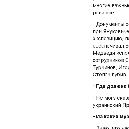
многие важные
реванше.
- Документы о
при Януковиче.
экспозицию, по
обеспечивал Se
Медведя испол
сотрудников С
Турчинов, Иго
Степан Кубив. -
- Где должна
- Не могу ска
украинский Пр
- Из каких м
- Знаю, что ча