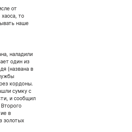
сле от 
хаоса, то 
ывать наше 
на, наладили 
ает один из 
я (названа в 
лужбы 
ез кордоны. 
шли сумку с 
ти, и сообщил 
Второго 
ие в 
 золотых 