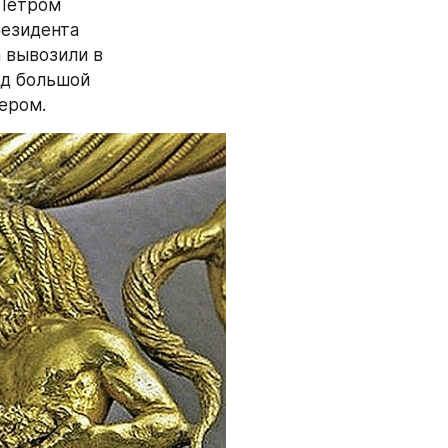
Петром 
езидента 
 вывозили в 
д большой 
тером.