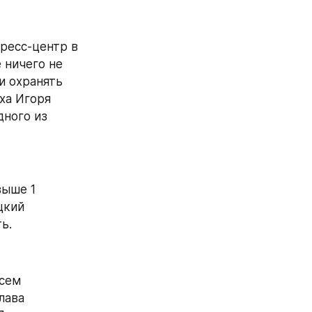
ресс-центр в 
 ничего не 
и охранять 
а Игоря 
ного из 
ыше 1 
кий 
ь.
сем 
ава 