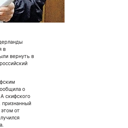
Широко известно, что отправленное в 2014 году на выставку в Нидерланды 
 в 
ли вернуть в 
 российский 
фским 
ообщила о 
А скифского 
 признанный 
этом от 
лучился 
а.