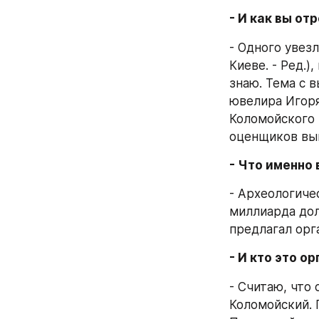
- И как вы от
- Одного увез
Киеве. - Ред.)
знаю. Тема с в
ювелира Игоря
Коломойского 
оценщиков выв
- Что именно 
- Археологиче
миллиарда дол
предлагал орг
- И кто это о
- Считаю, что
Коломойский. 