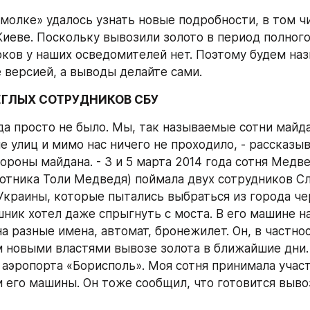
молке» удалось узнать новые подробности, в том чи
иеве. Поскольку вывозили золото в период полного 
ков у наших осведомителей нет. Поэтому будем наз
 версией, а выводы делайте сами.
ЕГЛЫХ СОТРУДНИКОВ СБУ
да просто не было. Мы, так называемые сотни майда
 улиц и мимо нас ничего не проходило, - рассказыв
роны майдана. - 3 и 5 марта 2014 года сотня Медвед
сотника Толи Медведя) поймала двух сотрудников С
Украины, которые пытались выбраться из города чер
ник хотел даже спрыгнуть с моста. В его машине на
а разные имена, автомат, бронежилет. Он, в частнос
 новыми властями вывозе золота в ближайшие дни. 
 аэропорта «Борисполь». Моя сотня принимала участ
 его машины. Он тоже сообщил, что готовится вывоз