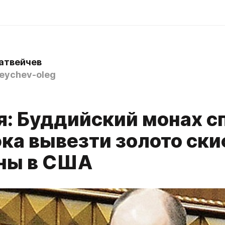
атвейчев
ychev-oleg
8
я: Буддийский монах с
ка вывезти золото ски
ны в США