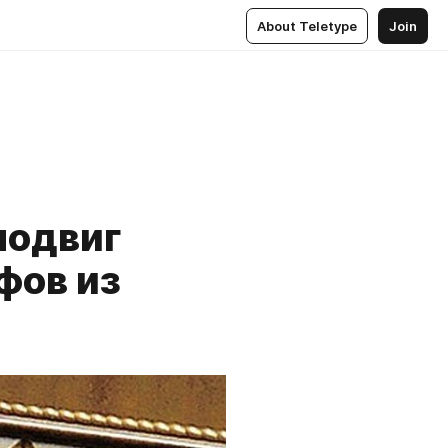
About Teletype
Join
подвиг
фов из