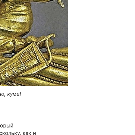
, куме! 
орый 
кольку, как и 