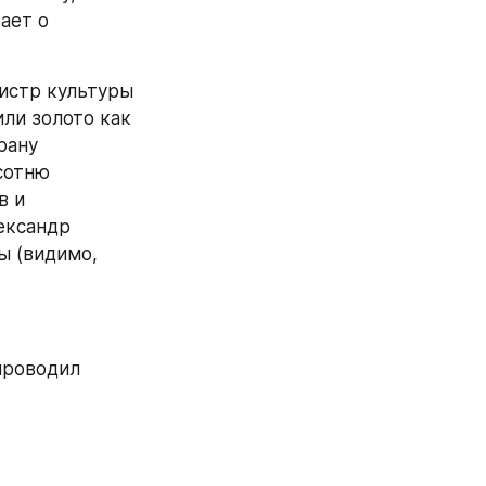
ет о 
истр культуры 
ли золото как 
ану 
сотню 
 и 
ксандр 
 (видимо, 
проводил 