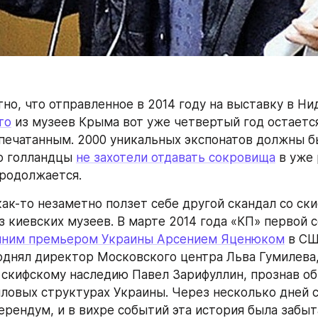
то
 из музеев Крыма вот уже четвертый год остается
ечатанным. 2000 уникальных экспонатов должны бы
о голландцы 
не захотели отдавать сокровища
 в уже
родолжается.
как-то незаметно ползет себе другой скандал со ски
з киевских музеев. В марте 2014 года «КП» первой с
шним премьером Украины Арсением Яценюком
 в СШ
однял директор Московского центра Льва Гумилева,
 скифскому наследию Павел Зарифуллин, прознав об 
иловых структурах Украины. Через несколько дней с
рендум, и в вихре событий эта история была забыт