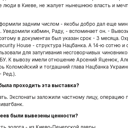
 люди в Киеве, не жалует нынешнюю власть и мечта
формили задним числом - якобы добро дал еще мин
 Уведомили кабмин, Раду, - вспоминает он. - Вывози
этому в документах был указан срок - 3 месяца. Охр
curity House - структура Нацбанка. А 14-ю сотню и 
ьзовали для запугивания несговорчивых чиновников
БУ. К вывозу имели отношение Арсений Яценюк, Але
рь Коломойский и тогдашний глава Нацбанка Украины
 Ред.).
 была проходить эта выставка?
зать. Экспонаты заложили частному лицу, операцию 
иватбанк.
узеев были вывезены ценности?
сть золота - из Киево-Печерской лавры.