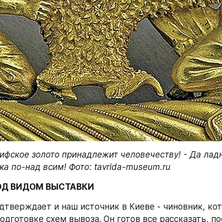
кифское золото принадлежит человечеству! - Да ладно
а по-над всим! Фото: tavrida-museum.ru 
ОД ВИДОМ ВЫСТАВКИ
дтверждает и наш источник в Киеве - чиновник, кот
одготовке схем вывоза. Он готов все рассказать, пос