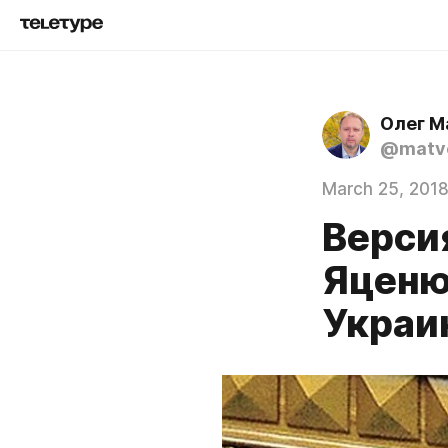
Олег М
@matve
March 25, 201
Верси
Яценю
Украи