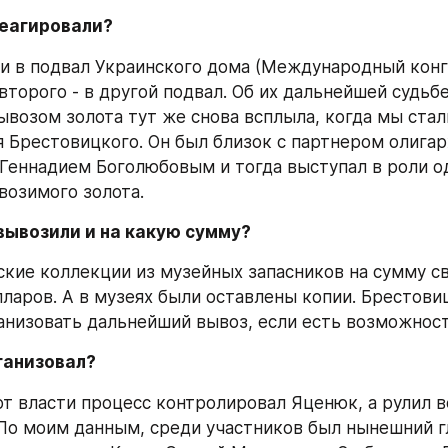
реагировали?
ли в подвал Украинского дома (Международный конг
, второго - в другой подвал. Об их дальнейшей судьбе
ывозом золота тут же снова всплыла, когда мы стал
 Брестовицкого. Он был близок с партнером олигарх
Геннадием Боголюбовым и тогда выступал в роли од
озимого золота.
вывозили и на какую сумму?
ские коллекции из музейных запасников на сумму св
ларов. А в музеях были оставлены копии. Брестовиц
анизовать дальнейший вывоз, если есть возможност
рганизовал?
 от власти процесс контролировал Яценюк, а рулил в
По моим данным, среди участников был нынешний гл