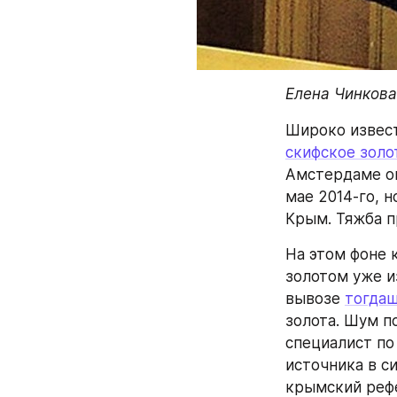
Елена Чинкова
скифское золо
Амстердаме оп
мае 2014-го, н
Крым. Тяжба п
На этом фоне 
золотом уже и
вывозе 
тогда
золота. Шум п
специалист по
источника в с
крымский рефе