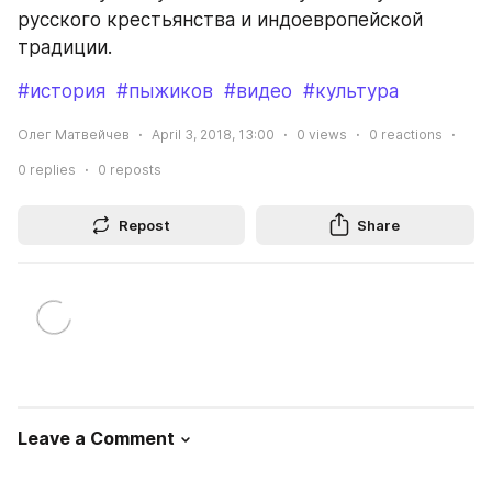
русского крестьянства и индоевропейской 
традиции.
#история
#пыжиков
#видео
#культура
Олег Матвейчев
April 3, 2018, 13:00
0
views
0
reactions
0
replies
0
reposts
Repost
Share
Leave a Comment