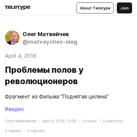
About Teletype
Join
Олег Матвейчев
@matveychev-oleg
April 4, 2018
Проблемы полов у
революционеров
Фрагмент из Фильма "Поднятая целина"
#видео
Олег Матвейчев
April 4, 2018, 13:00
0
views
0
reactions
0
replies
0
reposts