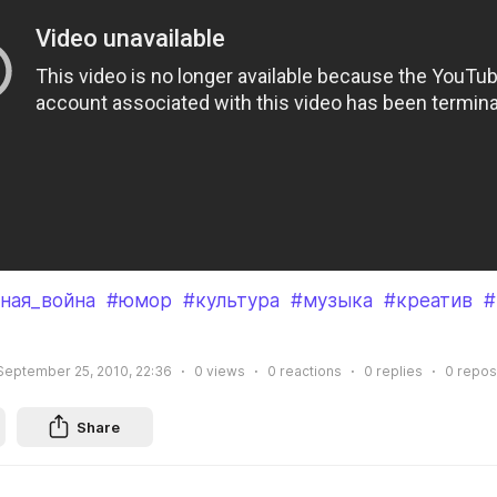
ная_война
#юмор
#культура
#музыка
#креатив
#
September 25, 2010, 22:36
0
views
0
reactions
0
replies
0
repos
Share