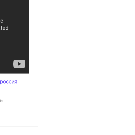
россия
ts