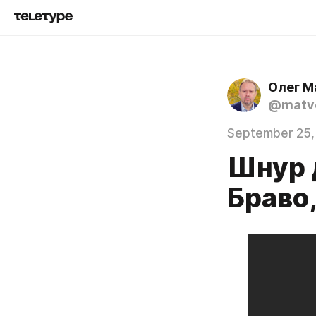
Олег М
@matve
September 25,
Шнур 
Браво,