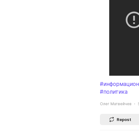
#информацион
#политика
Олег Матвейчев
Repost