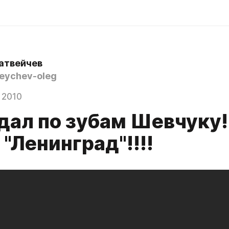
атвейчев
ychev-oleg
 2010
дал по зубам Шевчуку!
 "Ленинград"!!!!