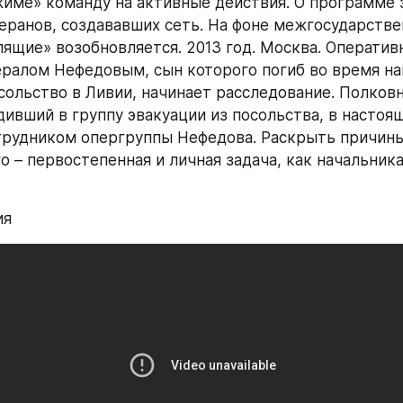
име» команду на активные действия. О программе 
еранов, создававших сеть. На фоне межгосударствен
ящие» возобновляется. 2013 год. Москва. Оперативн
нералом Нефедовым, сын которого погиб во время нап
сольство в Ливии, начинает расследование. Полковн
дивший в группу эвакуации из посольства, в настоящ
трудником опергруппы Нефедова. Раскрыть причины
– первостепенная и личная задача, как начальника,
ия