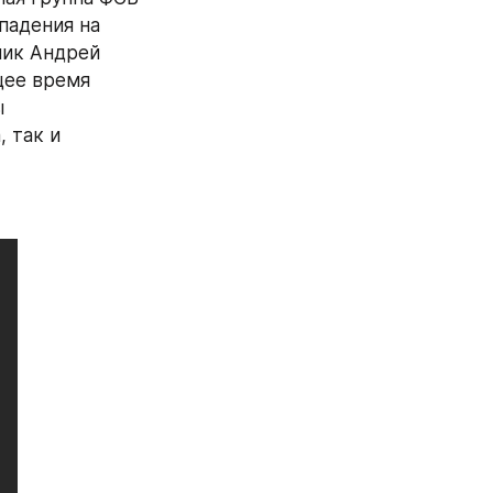
адения на 
ик Андрей 
ее время 
 
 так и 