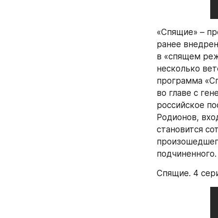
«Спящие» – пр
ранее внедрен
в «спящем реж
несколько вет
программа «Сп
во главе с ге
российское по
Родионов, вхо
становится со
произошедшего 
подчиненного.
Спящие. 4 сер