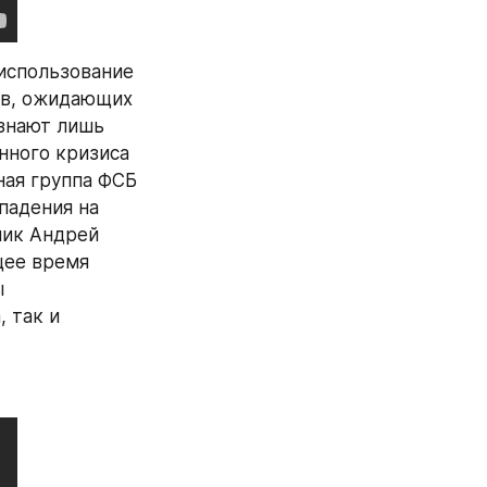
спользование 
ов, ожидающих 
знают лишь 
ного кризиса 
ая группа ФСБ 
адения на 
ик Андрей 
ее время 
 
 так и 