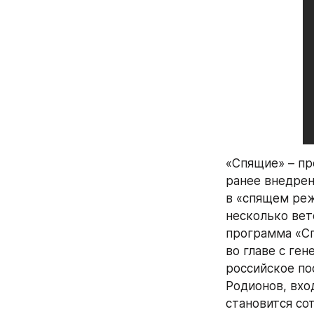
«Спящие» – пр
ранее внедрен
в «спящем реж
несколько вет
программа «Сп
во главе с ге
российское по
Родионов, вхо
становится со