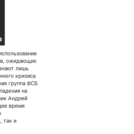
спользование 
ов, ожидающих 
знают лишь 
ного кризиса 
ая группа ФСБ 
адения на 
ик Андрей 
ее время 
 
 так и 