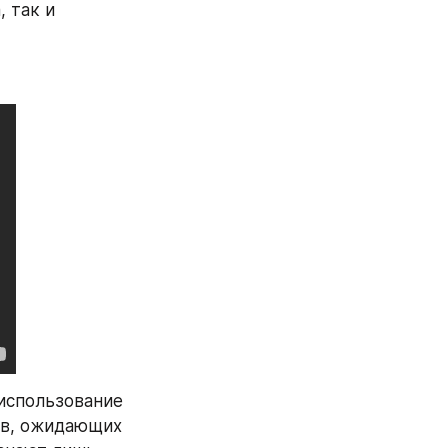
 так и 
спользование 
ов, ожидающих 