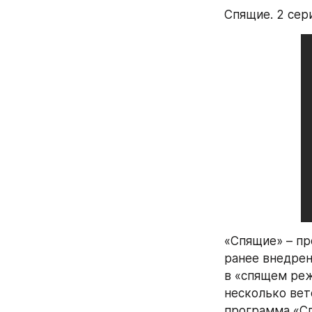
Спящие. 2 сер
«Спящие» – пр
ранее внедрен
в «спящем реж
несколько вет
программа «Сп