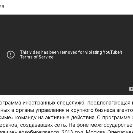
ия
ограмма иностранных спецслужб, предполагающая и
ных в органы управления и крупного бизнеса агент
име» команду на активные действия. О программе 
еранов, создававших сеть. На фоне межгосударствен
ящие» возобновляется. 2013 год. Москва. Оперативн