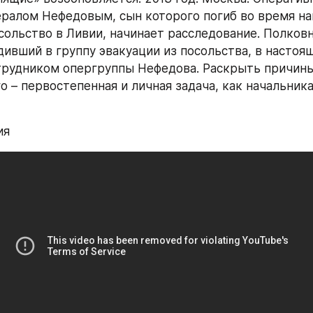
нералом Нефедовым, сын которого погиб во время нап
сольство в Ливии, начинает расследование. Полковн
дивший в группу эвакуации из посольства, в настоящ
трудником опергруппы Нефедова. Раскрыть причины
– первостепенная и личная задача, как начальника,
ия