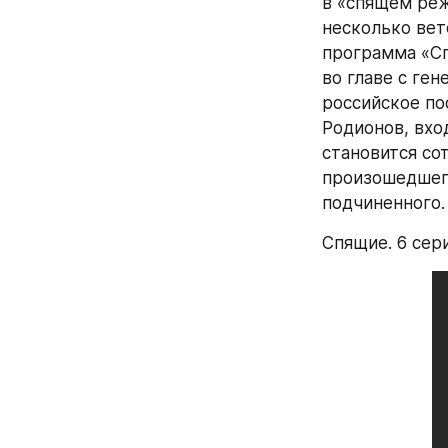
в «спящем реж
несколько вет
программа «Сп
во главе с ге
российское по
Родионов, вхо
становится со
произошедшего 
подчиненного.
Спящие. 6 сер