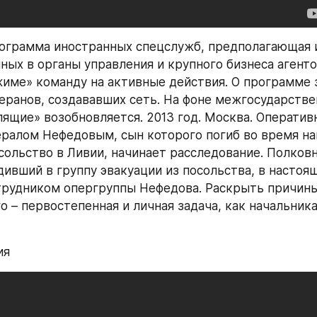
ограмма иностранных спецслужб, предполагающая и
ных в органы управления и крупного бизнеса агент
име» команду на активные действия. О программе 
еранов, создававших сеть. На фоне межгосударствен
ящие» возобновляется. 2013 год. Москва. Оперативн
нералом Нефедовым, сын которого погиб во время нап
сольство в Ливии, начинает расследование. Полковн
дивший в группу эвакуации из посольства, в настоящ
трудником опергруппы Нефедова. Раскрыть причины
– первостепенная и личная задача, как начальника,
ия