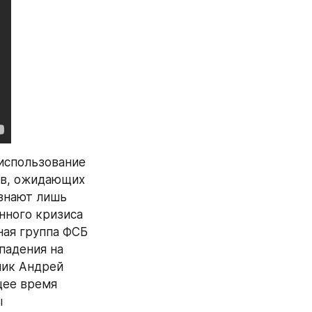
спользование 
ов, ожидающих 
знают лишь 
ного кризиса 
ая группа ФСБ 
адения на 
ик Андрей 
ее время 
 