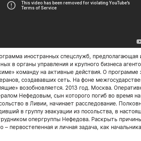
ограмма иностранных спецслужб, предполагающая и
ных в органы управления и крупного бизнеса агент
име» команду на активные действия. О программе 
еранов, создававших сеть. На фоне межгосударствен
ящие» возобновляется. 2013 год. Москва. Оперативн
нералом Нефедовым, сын которого погиб во время нап
сольство в Ливии, начинает расследование. Полковн
дивший в группу эвакуации из посольства, в настоящ
трудником опергруппы Нефедова. Раскрыть причины
– первостепенная и личная задача, как начальника,