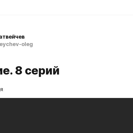
атвейчев
ychev-oleg
е. 8 серий
ия