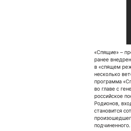
«Спящие» – пр
ранее внедрен
в «спящем реж
несколько вет
программа «Сп
во главе с ге
российское по
Родионов, вхо
становится со
произошедшего 
подчиненного.