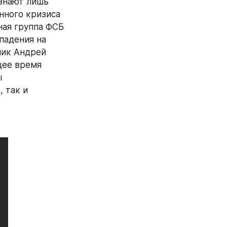
знают лишь 
ного кризиса 
ая группа ФСБ 
адения на 
ик Андрей 
ее время 
 
 так и 