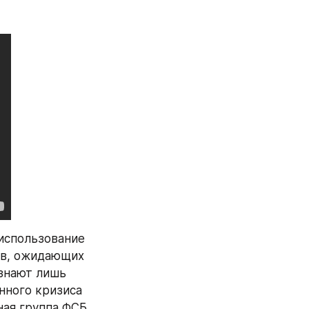
спользование 
ов, ожидающих 
знают лишь 
ного кризиса 
ая группа ФСБ 