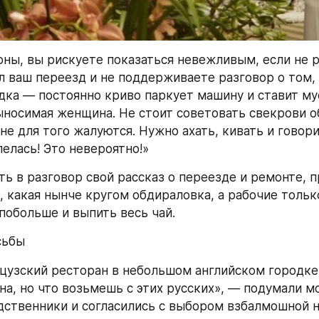
оны, вы рискуете показаться невежливым, если не р
л ваш переезд и не поддерживаете разговор о том, к
дка — постоянно криво паркует машину и ставит мус
ыносимая женщина. Не стоит советовать свекрови об
не для того жалуются. Нужно ахать, кивать и говори
пелась! Это невероятно!»
ь в разговор свой рассказ о переезде и ремонте, п
 какая нынче кругом обдираловка, а рабочие только
 побольше и выпить весь чай.
сьбы
узский ресторан в небольшом английском городке 
на, но что возьмешь с этих русских», — подумали мо
дственники и согласились с выбором взбалмошной н