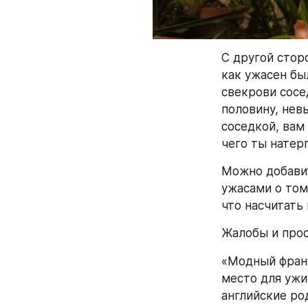
С другой стор
как ужасен бы
свекрови сосе
половину, нев
соседкой, вам 
чего ты натер
Можно добавит
ужасами о том,
что насчитать
Жалобы и про
«Модный франц
место для ужи
английские ро