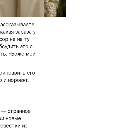
ассказываете, 
акая зараза у 
ор не на ту 
судить это с 
ть: «Боже мой, 
риправить его 
 и норовят, 
— странное 
и новые 
евестки из 