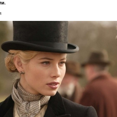
ли.
я