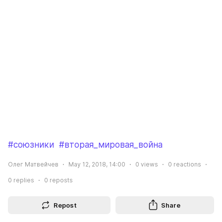
#союзники
#вторая_мировая_война
Олег Матвейчев
May 12, 2018, 14:00
0
views
0
reactions
0
replies
0
reposts
Repost
Share