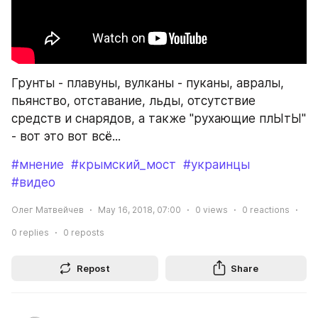
Грунты - плавуны, вулканы - пуканы, авралы, 
пьянство, отставание, льды, отсутствие 
средств и снарядов, а также "рухающие плЫтЫ" 
- вот это вот всё...
#мнение
#крымский_мост
#украинцы
#видео
Олег Матвейчев
May 16, 2018, 07:00
0
views
0
reactions
0
replies
0
reposts
Repost
Share