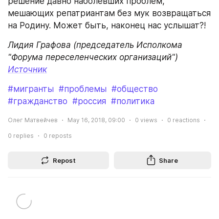
решение давно наболевших проблем, 
мешающих репатриантам без мук возвращаться 
на Родину. Может быть, наконец нас услышат?!
Лидия Графова (председатель Исполкома 
"Форума переселенческих организаций")
Источник
#мигранты
#проблемы
#общество
#гражданство
#россия
#политика
Олег Матвейчев
May 16, 2018, 09:00
0
views
0
reactions
0
replies
0
reposts
Repost
Share