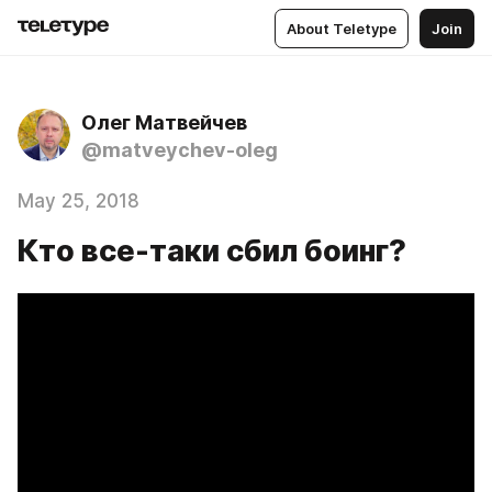
About Teletype
Join
Олег Матвейчев
@matveychev-oleg
May 25, 2018
Кто все-таки сбил боинг?