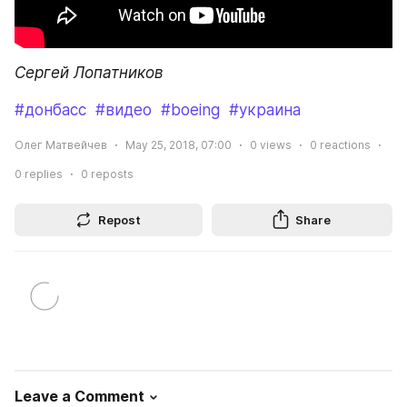
Сергей Лопатников
#донбасс
#видео
#boeing
#украина
Олег Матвейчев
May 25, 2018, 07:00
0
views
0
reactions
0
replies
0
reposts
Repost
Share
Leave a Comment