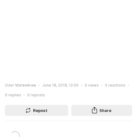
Олег Матвейчев
June 18, 2018, 12:00
0
views
0
reactions
0
replies
0
reposts
Repost
Share