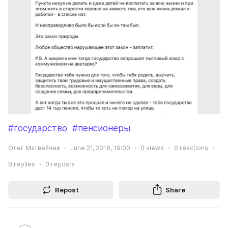
#государство
#пенсионеры
Олег Матвейчев
June 21, 2018, 19:00
0
views
0
reactions
0
replies
0
reposts
Repost
Share