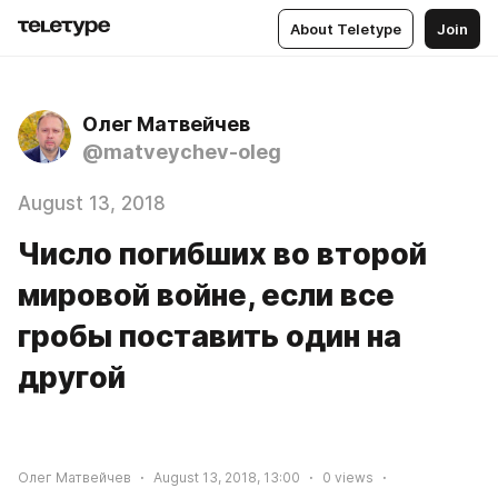
About Teletype
Join
Олег Матвейчев
@matveychev-oleg
August 13, 2018
Число погибших во второй
мировой войне, если все
гробы поставить один на
другой
Олег Матвейчев
August 13, 2018, 13:00
0
views