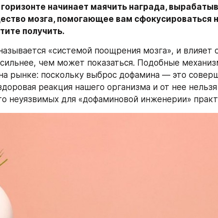
 горизонте начинает маячить награда, вырабатыв
ество мозга, помогающее вам сфокусироваться на
отите получить.
называется «системой поощрения мозга», и влияет о
 сильнее, чем может показаться. Подобные механиз
на рынке: поскольку выброс дофамина — это соверш
здоровая реакция нашего организма и от нее нельзя 
 то неуязвимых для «дофаминовой инженерии» практ