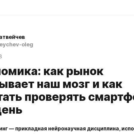
атвейчев
ychev-oleg
8
омика: как рынок
ывает наш мозг и как
тать проверять смартф
день
нг — прикладная нейронаучная дисциплина, исп