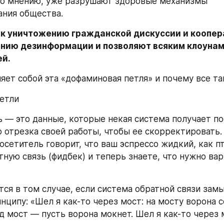
го мнению, уже разрушают здоровые механизмы 
ния общества.
 к уничтожению гражданской дискуссии и коопера
нию дезинформации и позволяют всяким клоунам 
й.
яет собой эта «дофаминовая петля» и почему все та
етли
ь — это данные, которые некая система получает по
 отрезка своей работы, чтобы ее скорректировать.
осетитель говорит, что ваш эспрессо жидкий, как пт
тную связь (фидбек) и теперь знаете, что нужно вар
тся в том случае, если система обратной связи замы
инципу: «Шел я как-то через мост: на мосту ворона со
д мост — пусть ворона мокнет. Шел я как-то через м