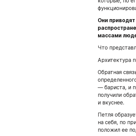
которые, по е
функционирова
Они приводят
распростране
массами люде
Что представл
Архитектура п
Обратная связ
определенного
— бариста, и п
получили обра
и вкуснее.
Петля образуе
на себя, по пр
положил ее по