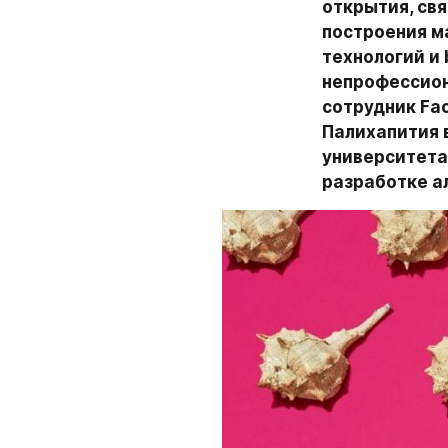
открытия, свя
построения м
технологий и 
непрофессион
сотрудник Fa
Палихапития 
университета
разработке а