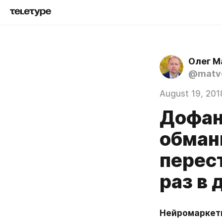
Олег М
@matve
August 19, 201
Дофан
обман
перес
раз в 
Нейромаркети