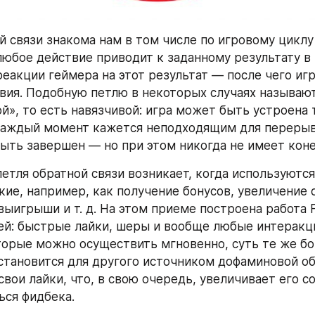
й связи знакома нам в том числе по игровому циклу 
любое действие приводит к заданному результату в 
еакции геймера на этот результат — после чего игр
вия. Подобную петлю в некоторых случаях называют
й», то есть навязчивой: игра может быть устроена 
каждый момент кажется неподходящим для перерыва
ыть завершен — но при этом никогда не имеет коне
етля обратной связи возникает, когда используютс
кие, например, как получение бонусов, увеличение с
ыигрыши и т. д. На этом приеме построена работа F
ей: быстрые лайки, шеры и вообще любые интеракци
торые можно осуществить мгновенно, суть те же бо
становится для другого источником дофаминовой обр
свои лайки, что, в свою очередь, увеличивает его с
ся фидбека.