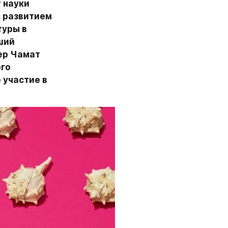
 науки 
 развитием 
уры в 
ий 
ер Чамат 
го 
 участие в 