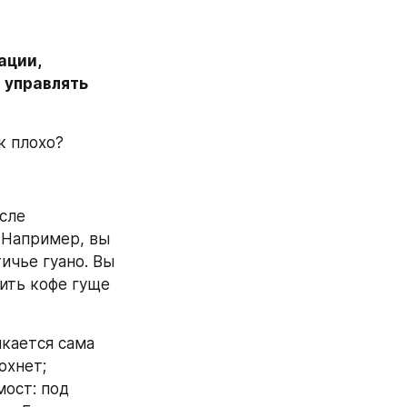
ции, 
управлять 
к плохо?
сле 
 Например, вы 
ичье гуано. Вы 
ить кофе гуще 
кается сама 
хнет; 
ост: под 