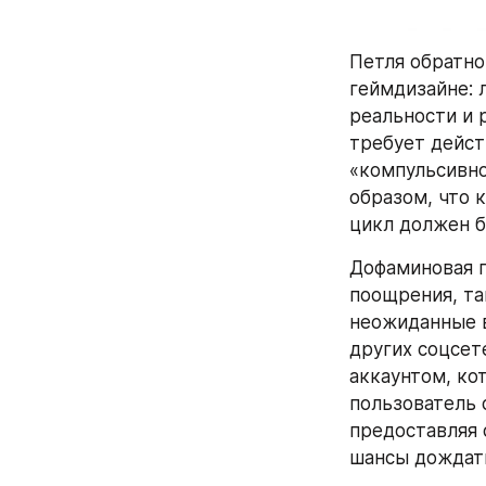
Петля обратно
геймдизайне: 
реальности и р
требует дейст
«компульсивно
образом, что 
цикл должен б
Дофаминовая п
поощрения, та
неожиданные в
других соцсет
аккаунтом, ко
пользователь 
предоставляя 
шансы дождать