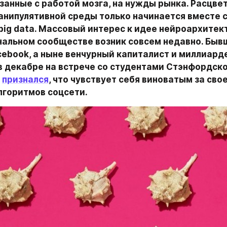
занные с работой мозга, на нужды рынка. Расцвет
анипулятивной среды только начинается вместе с
big data. Массовый интерес к идее нейроархитект
альном сообществе возник совсем недавно. Бывш
cebook, а ныне венчурный капиталист и миллиард
в декабре на встрече со студентами Стэнфордско
 
признался
, что чувствует себя виноватым за свое
лгоритмов соцсети.