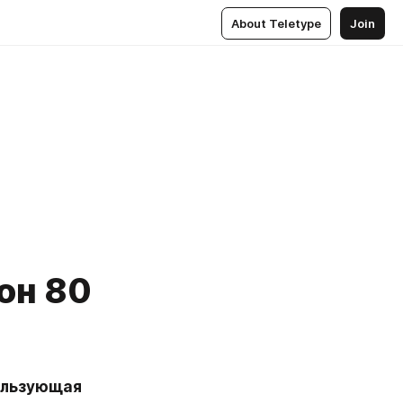
About Teletype
Join
он 80
ользующая 