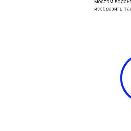
мостом ворона
изобразить так