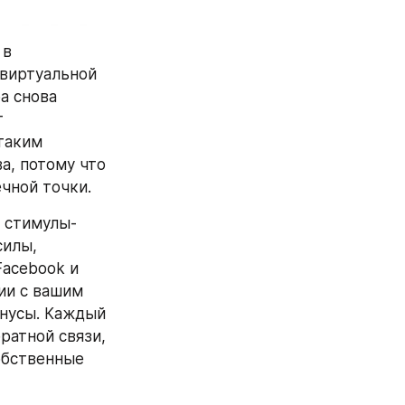
в 
виртуальной 
а снова 
 
таким 
, потому что 
чной точки.
я стимулы-
илы, 
acebook и 
и с вашим 
нусы. Каждый 
атной связи, 
обственные 