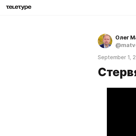
Олег М
@matve
September 1, 
Стерв