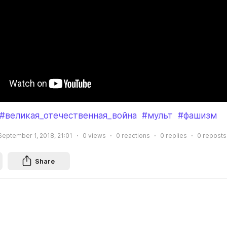
#великая_отечественная_война
#мульт
#фашизм
September 1, 2018, 21:01
0
views
0
reactions
0
replies
0
reposts
Share