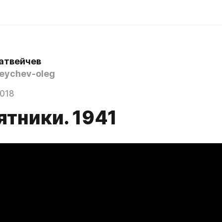
атвейчев
ychev-oleg
2018
ятники. 1941