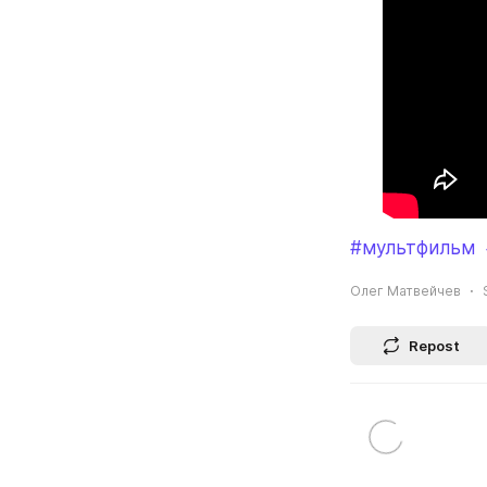
#мультфильм
Олег Матвейчев
Repost