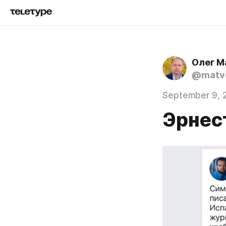
Олег М
@matve
September 9, 
Эрнес