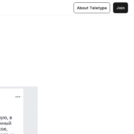
About Teletype
Join