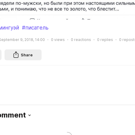
мингуэй
#писатель
September 9, 2018, 14:00
0
views
0
reactions
0
replies
0
repost
Share
Comment