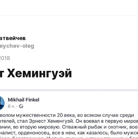
атвейчев
ychev-oleg
2018
т Хемингуэй