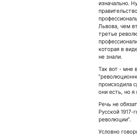
изначально. Ну
правительство
профессиональ
Львова, чем в
третье револю
профессионали
которая в вид
не знали.
Так вот - мне 
"революционно
происходила с
они есть, но я
Речь не обяза
Русской 1917-
революции".
Условно говоря