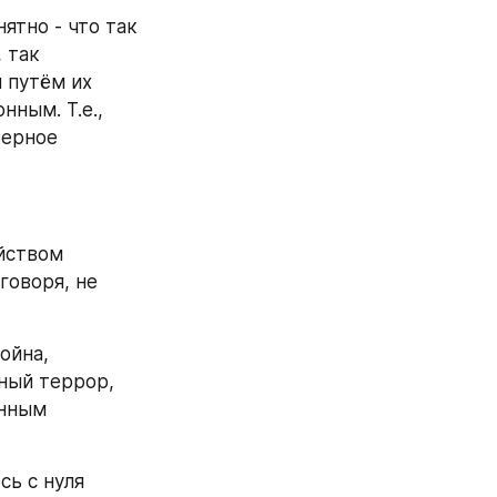
тно - что так 
 так 
путём их 
ным. Т.е., 
ерное 
йством 
оворя, не 
йна, 
ный террор, 
нным 
ь с нуля 