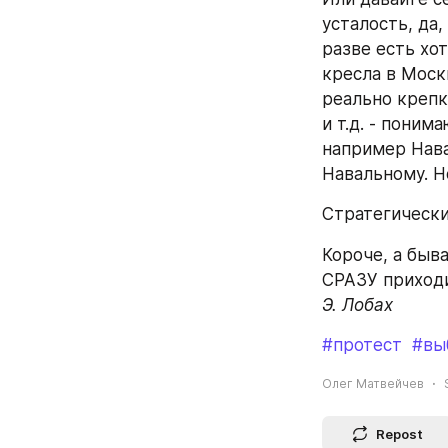
усталость, да,
разве есть хот
кресла в Моск
реально крепк
и т.д. - поним
например Нава
Навальному. Н
Стратегически
Короче, а быва
СРАЗУ приходи
Э. Лобах
#протест
#вы
Олег Матвейчев
Repost