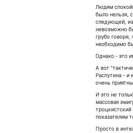
Людям спокойн
было нельзя, с
следующей, из
невозможно бы
грубо говоря, 
необходимо бы
Однако - это и
А вот "тактич
Распутина - и 
очень приятны
И это не толь
массовая эмиг
троцкистский 
показателям т
Просто в инте