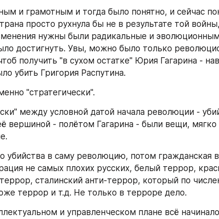
ым и грамотным и тогда было понятно, и сейчас поня
трана просто рухнула бы не в результате той войны,
менения нужны были радикальные и эволюционным 
ло достигнуть. Увы, можно было только революцион
чтоб получить "в сухом остатке" Юрия Гагарина - нав
ло убить Григория Распутина.
менно "стратегически".
ески" между условной датой начала революции - уби
её вершиной - полётом Гагарина - были вещи, мягко г
е.
ко убийства в саму революцию, потом гражданская во
рация не самых плохих русских, белый террор, крас
террор, сталинский анти-террор, который по числе
оже террор и т.д. Не только в терроре дело.
ллектуальном и управленческом плане всё начиналос