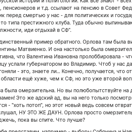
усской истории и политологии. Как все знают - всех
 пенсионеров и т.д. ссылают на пенсию в Совет Фед
ик перед смертью у нас - для политических и госуда
-то типа престижного клуба. Туда обычно выпинывают
лжности, иди отдыхай в СФ".
динственный пример обратного. Орлова там была ви
лентины Матвиенко. И она настолько была омерзитель
тивна, что Валентина Ивановна пролоббировала - что
цу услали губернатором во Владимир. Чтоб у нас да
няли - это, знаете ли... Конечно, получается, что о
области ещё хуже, чем к СФ, но это уже второй воп
а была омерзительна. Но вы полюбопытствуйте на до
амен! Это же адский ад, вы на него только посмотри
я - "хоть потоп", но этот новый ведь совсем отврате
лушал, НУ ЭТО ЖЕ ДАУН. Орлова просто омерзительн
жечь, пока вы спите. Что лучше?
ебе представим, например - выборы Собянина и Нава