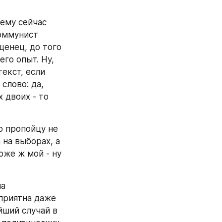
ему сейчас 
оммунист 
енец, до того 
го опыт. Ну, 
екст, если 
лово: да, 
двоих - то 
о пропойцу не 
на выборах, а 
же ж мой - ну 
а 
приятна даже 
йший случай в 