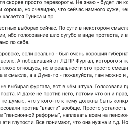
тя скорее просто перевороты. Не знаю - будет ли ко
 хорошо, но очевидно, что сейчас намного хуже, че
 касается Туниса и пр.
естных выборах сейчас. По сути в некотором смысле
, ибо голосование шло сугубо в виде протеста, и вс
амо по себе.
аровске, если реально - был очень хороший губернат
везло. А победивший от ЛДПР Фургал, которого я не
 неплохо отношусь, но в реальности это просто смешно.
а в смысле, а в Думе-то - пожалуйста, там можно и 
не выбирал Фургала, вот в чём штука. Голосовали п
порта. И даже не против него, потому что он и прав
я не думаю, что у кого-то к нему должны быть конкр
осовали против "власти" вообще. Просто усталость и
в "пенсионной реформы", наплевать всем на пенсион
 эти глупости. Все понимают, что она нужна и т.д. Но