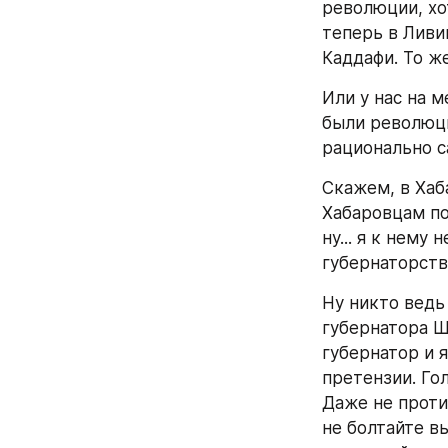
революции, хо
теперь в Ливии
Каддафи. То же
Или у нас на м
были революции
рационально с
Скажем, в Хаб
Хабаровцам по
ну... я к нему
губернаторств
Ну никто ведь 
губернатора Ш
губернатор и 
претензии. Гол
Даже не проти
не болтайте вы