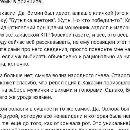
темы в принципе.
акасии. Да, Зимин был идиот, алкаш с кличкой (это я 
ку) "Бутылка ацетона". Жуть. Но кто победил-то?! К
ридцатилетний прыщавый мошенник задрот и извращ
х же хакасской КПРФовской газете, и всё, это весь е
уду сейчас всё рассказывать, не ему посвящён этот т
те сами про него сведения, просто поверьте мне на с
 если уж выбирать объективно и рационально из них 
на, конечно.
а больше нет, смыла волна народного гнева. Старог
скажет спасибо, что революция в Хакасии произошла 
 на заборе мужички с вилами и топорами. Однако, Бо
го же урода взамен.
ой области в сущности то же самое. Да, Орлова был
 дурой, которую все ненавидели и которая была не
 т.е. ещё до того, как открывала рот. Это уникальне