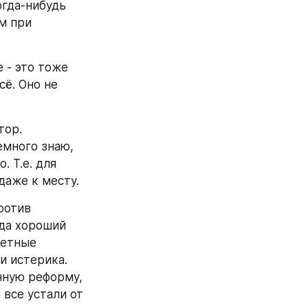
гда-нибудь 
м при 
 - это тоже 
ё. Оно не 
ор. 
много знаю, 
 Т.е. для 
даже к месту.
ротив 
да хороший 
етные 
 истерика. 
ную реформу, 
 все устали от 