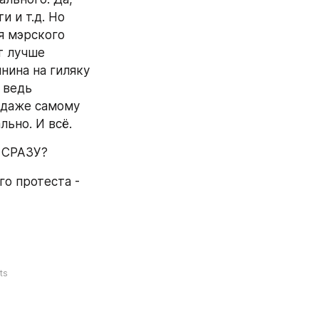
 и т.д. Но 
я мэрского 
 лучше 
ина на гиляку 
 ведь 
 даже самому 
льно. И всё.
б СРАЗУ?
о протеста - 
ts