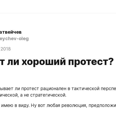
атвейчев
ychev-oleg
 2018
т ли хороший протест?
бывает ли протест рационален в тактической перспе
ической, а не стратегической.
я имею в виду. Ну вот любая революция, предположим