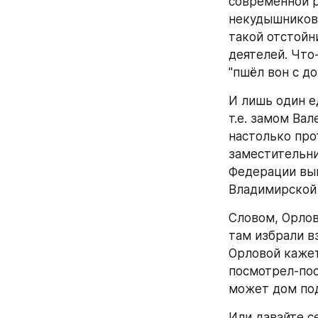
современной р
некудышников,
такой отстойн
деятелей. Что
"пшёл вон с до
И лишь один е
т.е. замом Ва
настолько про
заместительни
Федерации выго
Владимирской 
Словом, Орлов
там избрали вз
Орловой кажетс
посмотрел-пос
может дом под
Или давайте с