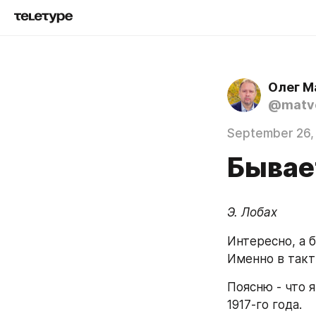
Олег М
@matve
September 26,
Бывае
Э. Лобах
Интересно, а 
Именно в такт
Поясню - что 
1917-го года.