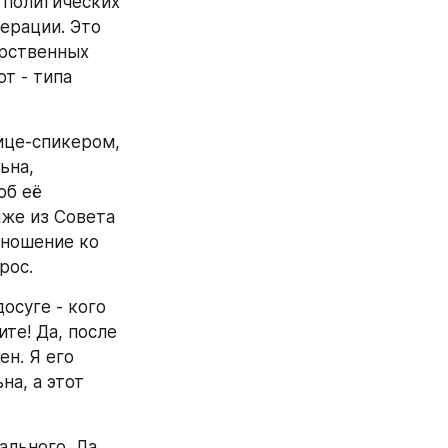
 политических 
ерации. Это 
рственных 
 - типа 
це-спикером, 
на, 
б её 
же из Совета 
тношение ко 
рос.
суге - кого 
те! Да, после 
н. Я его 
а, а этот 
льного. Да, 