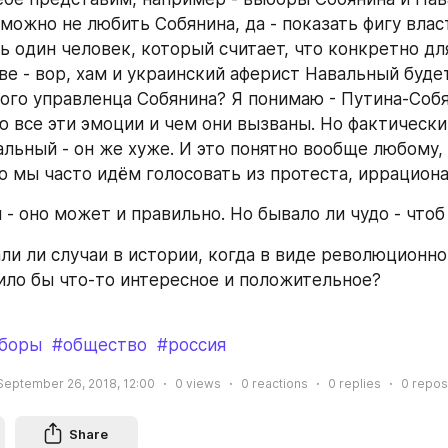
 можно не любить Собянина, да - показать фигу власти
ь один человек, который считает, что конкретно дл
ве - вор, хам и украинский аферист Навальный будет
ого управленца Собянина? Я понимаю - Путина-Собян
аю все эти эмоции и чем они вызваны. Но фактически
льный - он же хуже. И это понятно вообще любому,
о мы часто идём голосовать из протеста, иррациона
 - оно может и правильно. Но бывало ли чудо - что
ли ли случаи в истории, когда в виде революционног
ло бы что-то интересное и положительное?
боры
#общество
#россия
September 26, 2018, 12:00
0
views
0
reactions
0
replies
0
repos
Share