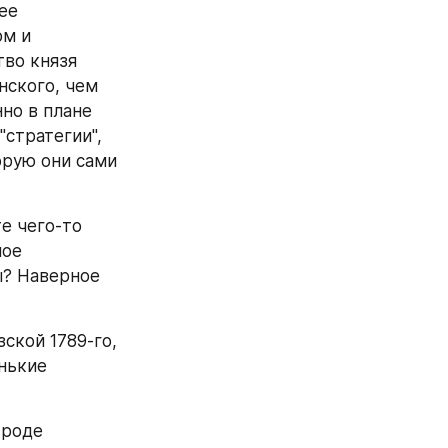
ее 
м и 
во князя 
ского, чем 
о в плане 
стратегии", 
рую они сами 
е чего-то 
ое 
? Наверное 
кой 1789-го, 
нькие 
роде 