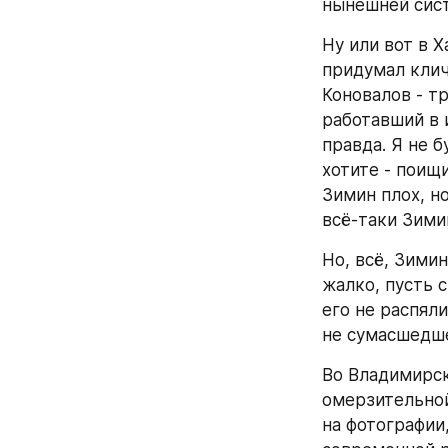
нынешней сис
Ну или вот в Х
придумал клич
Коновалов - т
работавший в и
правда. Я не б
хотите - поищи
Зимин плох, но
всё-таки Зими
Но, всё, Зимин
жалко, пусть 
его не распяли
не сумасшедше
Во Владимирск
омерзительной
на фотографии,