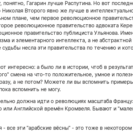
, понятно, Гагарин лучше Распутина. Но вот последн
 Николая Второго явно же лучше в интеллектуально
ном плане, чем первое революционное правительст
торое революционное правительство адвоката Керен
ционное правительство публициста Ульянова. Именн
зма и элементарного интеллекта, а не абстрактной "
е судьбы несла эти правительства по течению и кото
вот интересно: а было ли в истории, чтоб в результат
го" смена на что-то положительное, умное и полезн
разу, а не потом? Можете ли вы вспомнить примеры
 пока вспомнить не могу.
тельно должна идти о революциях масштаба Французс
го или Английской времён Кромвеля. Бывают и "мале
 - все эти "арабские вёсны" - это тоже в некотором 