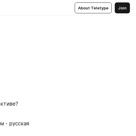
About Teletype
Join
ктиве? 
 - русская 