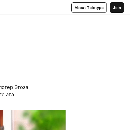
About Teletype
Join
огер Эгоза 
о эта 