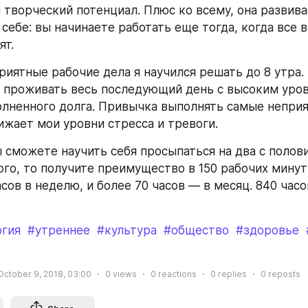
 творческий потенциал. Плюс ко всему, она развива
себе: вы начинаете работать еще тогда, когда все в
ят.
риятные рабочие дела я научился решать до 8 утра. 
 проживать весь последующий день с высоким уров
лненного долга. Привычка выполнять самые неприя
ижает мои уровни стресса и тревоги.
ы сможете научить себя просыпаться на два с полови
го, то получите преимущество в 150 рабочих минут в
сов в неделю, и более 70 часов — в месяц. 840 часов
огия
#утреннее
#культура
#общество
#здоровье
October 9, 2018, 03:00
0
views
0
reactions
0
replies
0
reposts