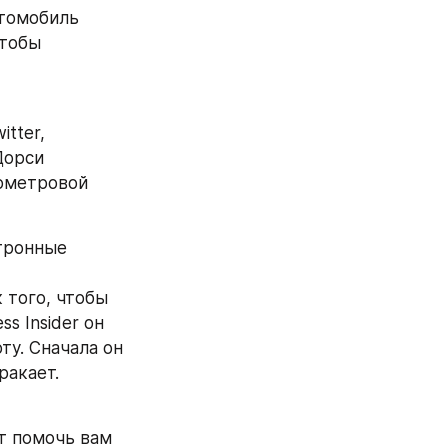
томобиль 
тобы 
tter, 
орси 
ометровой 
тронные 
 того, чтобы 
 Insider он 
у. Сначала он 
ракает.
 помочь вам 