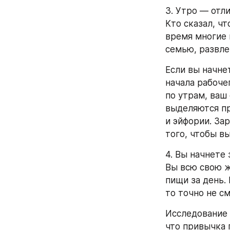
3. Утро — отл
Кто сказал, ч
время многие и
семью, развле
Если вы начнет
начала рабочег
по утрам, ваш
выделяются пр
и эйфории. За
того, чтобы в
4. Вы начнете 
Вы всю свою ж
пищи за день. 
то точно не с
Исследование 
что привычка 