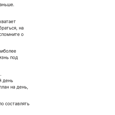
аньше.
ватает 
раться, на 
спомните о 
иболее 
знь под 
.
 день 
лан на день, 
о составлять 