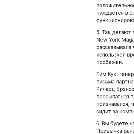
положительное
нуждается в б
функционирова
5. Так делают
New York Magaz
рассказывала ч
использует вр
пробежки.
Тим Кук, гене
письма партне
Ричард Брэнсон
просыпаться по
признавался, ч
сидит за комп
6. Вы будете н
Привычка рано