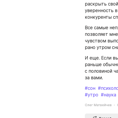
раскрыть свой
уверенность в 
конкуренты сп
Все самые неп
позволяет мне
чувством выпо
рано утром сн
И еще. Если в
раньше обычно
с половиной ча
за вами.
#сон
#психол
#утро
#наука
Олег Матвейчев