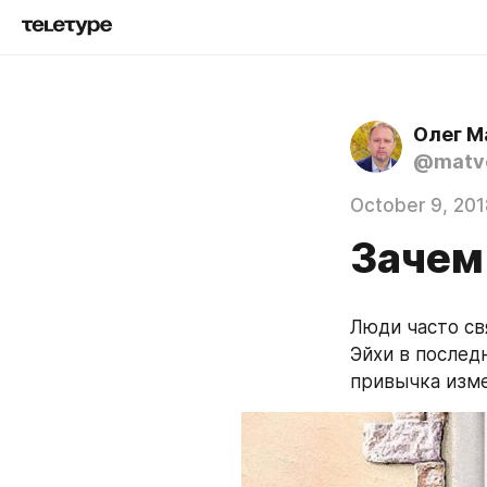
Олег М
@matve
October 9, 201
Зачем
Люди часто св
Эйхи в последн
привычка изме