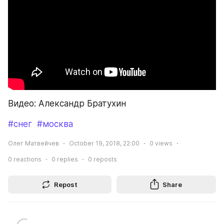
Видео: Александр Братухин
#снег
#москва
Олег Матвейчев
October 19, 2018, 22:00
0
views
0
reactions
0
replies
0
reposts
Repost
Share