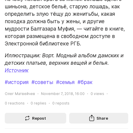
шиньона, детское бельё, старую лошадь, как 
определить злую тёщу до женитьбы, какая 
походка должна быть у жены, и другие 
мудрости Балтазара Муфия, — читайте в книге, 
которая размещена в свободном доступе в 
Электронной библиотеке РГБ.
Иллюстрации: Ворт. Модный альбом дамских и 
детских платьев, верхних вещей и белья.
Источник
#история
#советы
#семья
#брак
Олег Матвейчев
November 7, 2018, 16:00
0
views
0
reactions
0
replies
0
reposts
Repost
Share