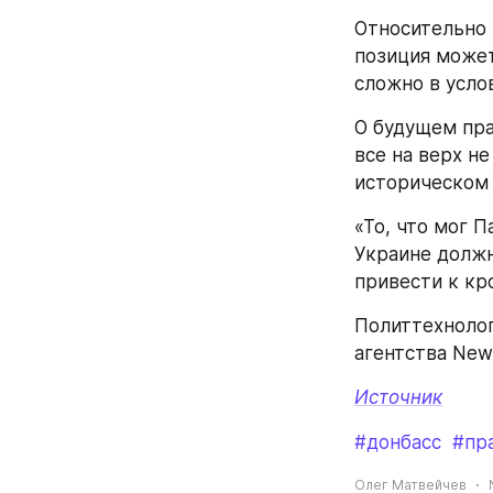
Относительно 
позиция может
сложно в усло
О будущем пра
все на верх не
историческом
«То, что мог 
Украине должн
привести к кр
Политтехнолог
агентства New
Источник
#донбасс
#пр
Олег Матвейчев