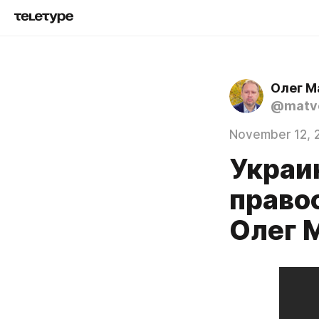
Олег М
@matve
November 12, 
Украи
правос
Олег 