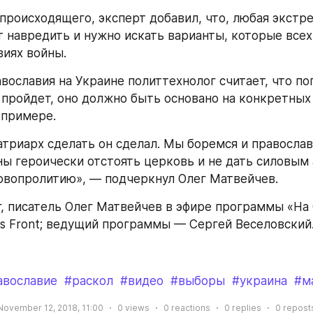
происходящего, эксперт добавил, что, любая экстре
 навредить и нужно искать варианты, которые всех у
виях войны.
вославия на Украине политтехнолог считает, что по
 пройдет, оно должно быть основано на конкретных 
 примере.
Патриарх сделать он сделал. Мы боремся и православ
ы героически отстоять церковь и не дать силовым 
овопролитию», — подчеркнул Олег Матвейчев.
, писатель Олег Матвейчев в эфире программы «На
s Front; ведущий программы — Сергей Веселовский
авославие
#раскол
#видео
#выборы
#украина
#м
November 12, 2018, 11:00
0
views
0
reactions
0
replies
0
repost