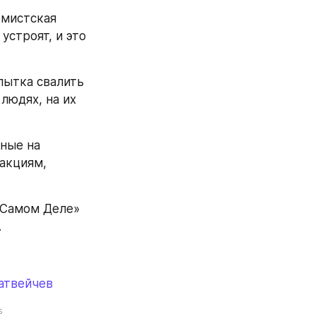
мистская 
строят, и это 
пытка свалить 
людях, на их 
ные на 
акциям, 
 Самом Деле» 
.
атвейчев
s