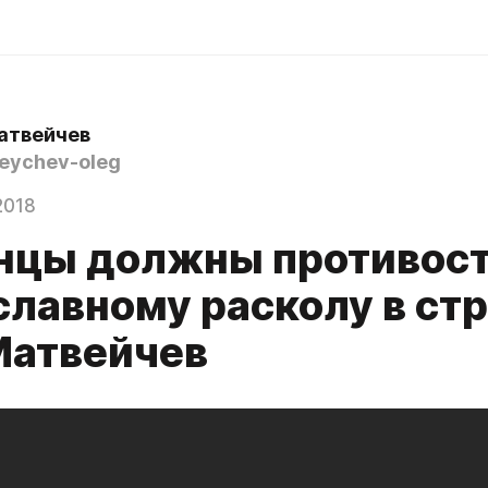
атвейчев
ychev-oleg
2018
нцы должны противос
лавному расколу в стр
Матвейчев