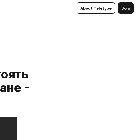
About Teletype
Join
тоять
ане -