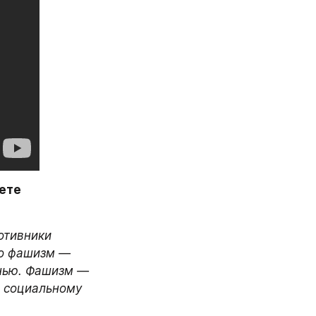
ете 
тивники 
о фашизм — 
нью. Фашизм — 
 социальному 