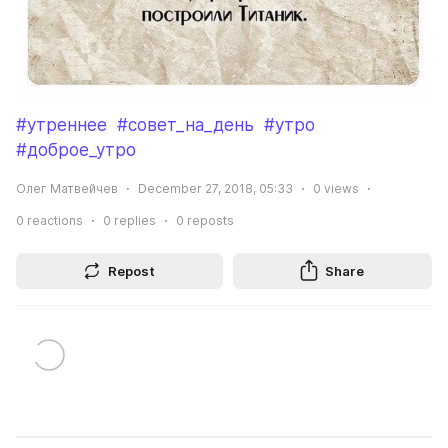
#утреннее
#совет_на_день
#утро
#доброе_утро
Олег Матвейчев
December 27, 2018, 05:33
0
views
0
reactions
0
replies
0
reposts
Repost
Share