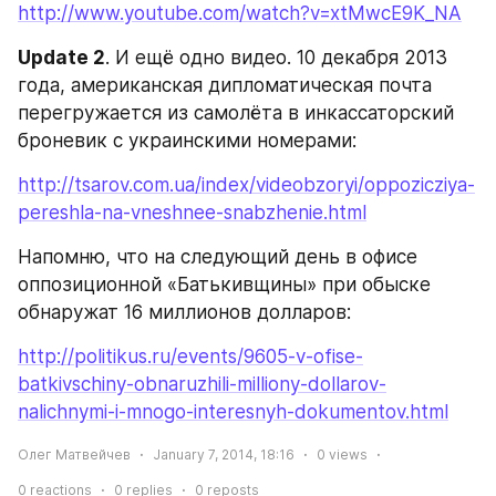
http://www.youtube.com/watch?v=xtMwcE9K_NA
Update 2
. И ещё одно видео. 10 декабря 2013 
года, американская дипломатическая почта 
перегружается из самолёта в инкассаторский 
броневик с украинскими номерами:
http://tsarov.com.ua/index/videobzoryi/oppozicziya-
pereshla-na-vneshnee-snabzhenie.html
Напомню, что на следующий день в офисе 
оппозиционной «Батькивщины» при обыске 
обнаружат 16 миллионов долларов:
http://politikus.ru/events/9605-v-ofise-
batkivschiny-obnaruzhili-milliony-dollarov-
nalichnymi-i-mnogo-interesnyh-dokumentov.html
Олег Матвейчев
January 7, 2014, 18:16
0
views
0
reactions
0
replies
0
reposts