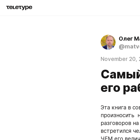
Олег М
@matve
November 20, 
Самый
его ра
Эта книга в со
произносить  
разговоров на 
встретился че
ЧЕМ его велич