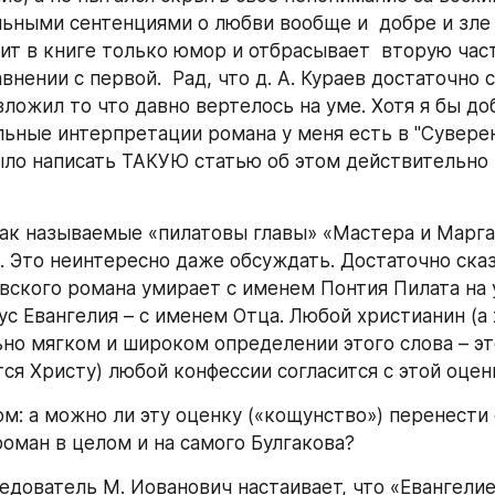
ьными сентенциями о любви вообще и  добре и зле
ит в книге только юмор и отбрасывает  вторую част
нении с первой.  Рад, что д. А. Кураев достаточно 
зложил то что давно вертелось на уме. Хотя я бы до
льные интерпретации романа у меня есть в "Суверени
ыло написать ТАКУЮ статью об этом действительно 
так называемые «пилатовы главы» «Мастера и Марга
 Это неинтересно даже обсуждать. Достаточно сказа
вского романа умирает с именем Понтия Пилата на 
с Евангелия – с именем Отца. Любой христианин (а 
но мягком и широком определении этого слова – это
ся Христу) любой конфессии согласится с этой оцен
ом: а можно ли эту оценку («кощунство») перенести 
роман в целом и на самого Булгакова?
едователь М. Иованович настаивает, что «Евангелие