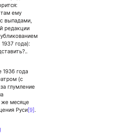
рится: 
там ему 
с выпадами, 
й редакции 
публикованием 
1937 года): 
тавить?.. 
 1936 года 
тром (с 
за глумление 
а 
 же месяце 
щения Руси
[9]
.
l