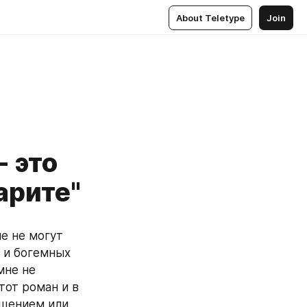
About Teletype
Join
 это
арите"
е не могут 
 и богемных 
не не 
от роман и в 
щением или 