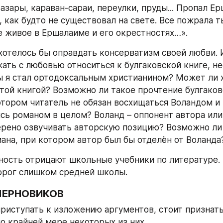
азары, караван-сараи, переулки, пруды... Пропал Ер
 как будто не существовал на свете. Все пожрала ть
е живое в Ершалаиме и его окрестностях…».
хотелось бы оправдать консерватизм своей любви. И
ать с любовью относиться к булгаковской книге, нес
ды я стал ортодоксальным христианином? Может ли х
той книгой? Возможно ли такое прочтение булгаковс
отором читатель не обязан восхищаться Воландом и 
сь романом в целом? Воланд – оппонент автора или 
рено озвучивать авторскую позицию? Возможно ли 
ана, при котором автор был бы отделён от Воланда
ость отрицают школьные учебники по литературе. Ч
орог слишком средней школы.
ЧЕРНОВИКОВ
риступать к изложению аргументов, стоит признатьс
о крайней мере некоторых из них.