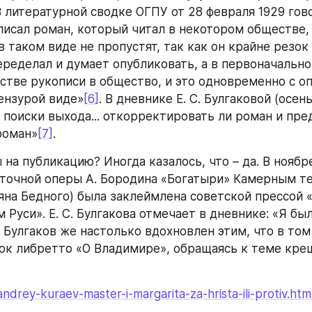
 литературной сводке ОГПУ от 28 февраля 1929 гово
аписал роман, который читал в некотором обществе, 
в таком виде не пропустят, так как он крайне резок 
переделал и думает опубликовать, а в первоначально
естве рукописи в общество, и это одновременно с о
ензурой виде»
[6]
. В дневнике Е. С. Булгаковой (осень 
поиски выхода... откорректировать ли роман и предс
роман»
[7]
.
на публикацию? Иногда казалось, что – да. В ноябре
точной оперы А. Бородина «Богатыри» Камерным теа
на Бедного) была заклеймлена советской прессой «
Руси». Е. С. Булгакова отмечает в дневнике: «Я был
. Булгаков же настолько вдохновлен этим, что в том
ок либретто «О Владимире», обращаясь к теме кре
andrey-kuraev-master-i-margarita-za-hrista-ili-protiv.htm