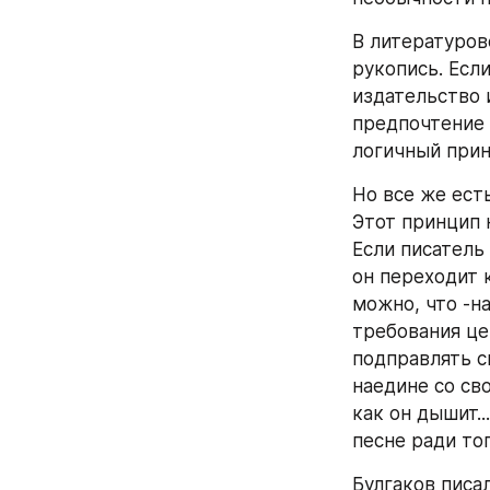
В литературов
рукопись. Есл
издательство 
предпочтение 
логичный прин
Но все же ест
Этот принцип 
Если писатель
он переходит к
можно, что -на
требования це
подправлять св
наедине со св
как он дышит...
песне ради тог
Булгаков писа