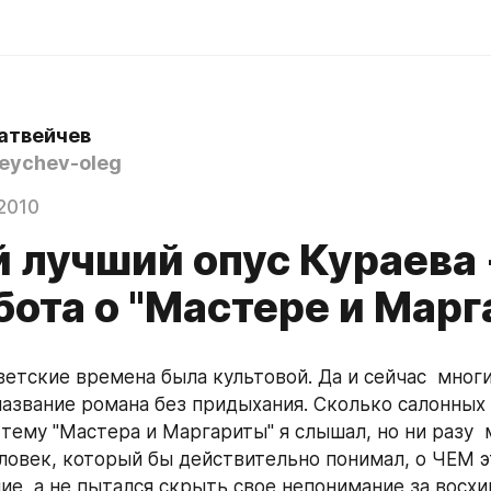
атвейчев
ychev-oleg
2010
 лучший опус Кураева -
бота о "Мастере и Марг
ветские времена была культовой. Да и сейчас  многи
название романа без придыхания. Сколько салонных 
тему "Мастера и Маргариты" я слышал, но ни разу  м
ловек, который бы действительно понимал, о ЧЕМ эт
ие, а не пытался скрыть свое непонимание за восхи