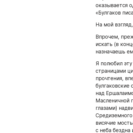
оказывается од
«Булгаков пис
На мой взгляд
Впрочем, преж
искать (в конц
назначаешь ем
Я полюбил эту
страницами ци
прочтения, вп
булгаковские 
над Ершалаимо
Масленичной го
глазами) надви
Средиземного 
висячие мосты
с неба бездна