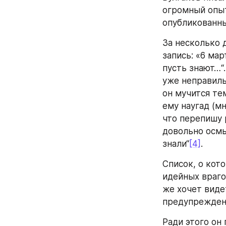
огромный опыт
опубликованн
За несколько д
запись: «6 март
пусть знают…“.
уже неправиль
он мучится тем
ему наугад (мн
что перепишу р
довольно осмы
знали“
[4]
.
Список, о кото
идейных враго
же хочет виде
предупреждени
Ради этого он 