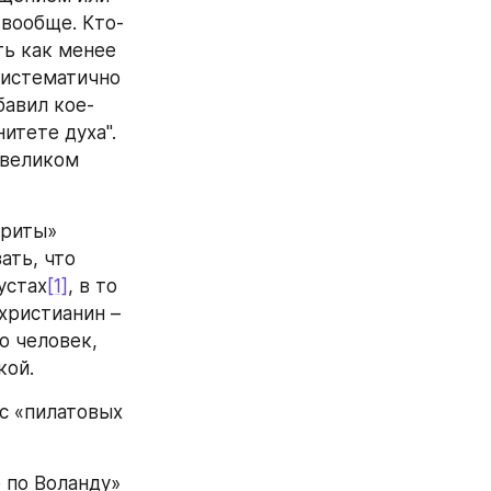
 вообще. Кто-
ь как менее 
систематично  
бавил кое-
тете духа". 
великом 
риты» 
ть, что 
устах
[1]
, в то 
христианин – 
 человек, 
кой.
с «пилатовых 
 по Воланду» 