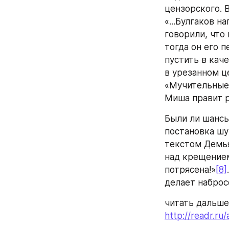
цензорского. В
«...Булгаков н
говорили, что 
тогда он его 
пустить в кач
в урезанном ц
«Мучительные 
Миша правит 
Были ли шансы 
постановка шу
текстом Демья
над крещением 
потрясена!»
[8]
делает наброс
читать дальше
http://readr.ru/