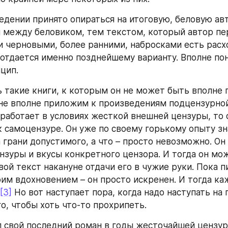
едении принято опираться на итоговую, беловую ав
и между беловиком, тем текстом, который автор пер
и черновыми, более ранними, набросками есть расхо
отдается именно позднейшему варианту. Вполне пон
цип.
ь такие книги, к которым он не может быть вполне 
не вполне приложим к произведениям подцензурной
 работает в условиях жесткой внешней цензуры, то 
 самоцензуре. Он уже по своему горькому опыту знае
 грани допустимого, а что – просто невозможно. Он 
нзуры и вкусы конкретного цензора. И тогда он мож
ой текст накануне отдачи его в чужие руки. Пока пи
оим вдохновением – он просто искренен. И тогда ка
[3]
 Но вот наступает пора, когда надо наступать на 
о, чтобы хоть что-то прохрипеть.
л свой последний роман в годы жесточайшей цензур