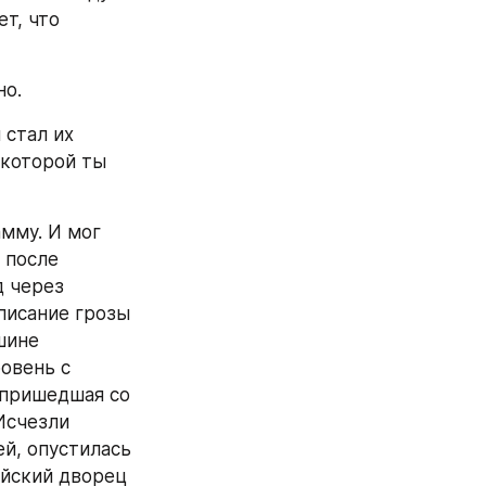
т, что 
но.
стал их 
 которой ты 
мму. И мог 
после 
 через 
писание грозы 
ине 
овень с 
 пришедшая со 
счезли 
, опустилась 
йский дворец 