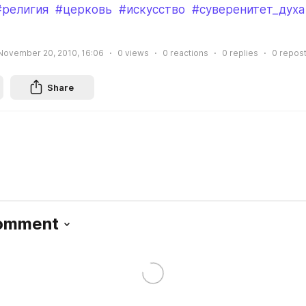
#религия
#церковь
#искусство
#суверенитет_духа
November 20, 2010, 16:06
0
views
0
reactions
0
replies
0
repos
Share
Comment