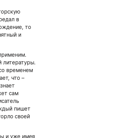
торскую 
едал в 
ждение, то 
ятный и 
применим. 
 литературы. 
со временем 
т, что – 
знает 
ет сам 
сатель 
ждый пишет 
горло своей 
ы и уже имея 