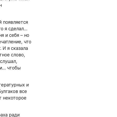
 
 появляется 
то я сделал… 
 и себя – но 
чатление, что 
 И я сказала 
тное слово, 
слушал, 
и… чтобы 
тературных и 
Булгаков все 
 некоторое 
аха ради 