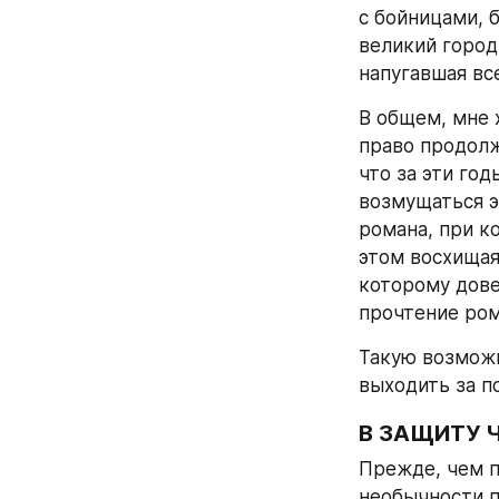
с бойницами, б
великий город,
напугавшая вс
В общем, мне 
право продолж
что за эти го
возмущаться э
романа, при к
этом восхищая
которому дове
прочтение ром
Такую возможн
выходить за п
В ЗАЩИТУ 
Прежде, чем п
необычности п