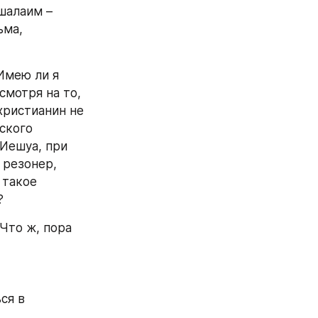
шалаим – 
ма, 
мею ли я 
мотря на то, 
ристианин не 
кого 
Иешуа, при 
резонер, 
такое 
?
то ж, пора 
я в 