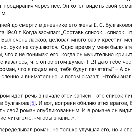
 продирания через нее. Он хотел видеть свой роман
ым.
ней до смерти в дневнике его жены Е. С. Булгаковой
а 1940 г. Когда засыпал: „Составь список... список, ч
 Был очень ласков, целовал много раз и крестил меня
но, руки не слушаются.. Одно время у меня было впе
, что я не понимаю его, когда он мучительно кричит.
е казалось, что он об этом думает): „Я даю тебе чес
оман, что я подам его, тебя будут печатать!“ – А он 
сленно и внимательно, и потом сказал: „Чтобы знал
ром идет речь в начале этой записи – это список ли
в Булгакова
[5]
. И вот, вопреки обилию этих врагов, 
ть свой роман опубликованным. И в романе он видит
е читателю: «чтобы знали…».
переделывал роман, не только улучшая его, но и стр