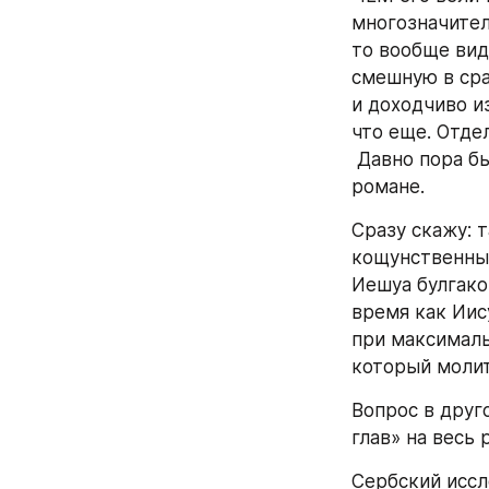
многозначител
то вообще вид
смешную в срав
и доходчиво и
что еще. Отде
 Давно пора б
романе.
Сразу скажу: 
кощунственны.
Иешуа булгако
время как Иису
при максималь
который молит
Вопрос в друг
глав» на весь 
Сербский иссл