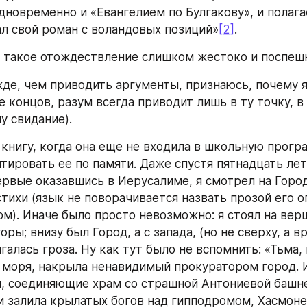
новременно и «Евангелием по Булгакову», и полагае
ал свой роман с воландовых позиций»
[2]
.
, такое отождествление слишком жестоко и поспеш
де, чем приводить аргументы, признаюсь, почему я 
е концов, разум всегда приводит лишь в ту точку, в
у свидание).
 книгу, когда она еще не входила в школьную програ
тировать ее по памяти. Даже спустя пятнадцать лет 
ервые оказавшись в Иерусалиме, я смотрел на Город
стихи (язык не поворачивается назвать прозой его о
м). Иначе было просто невозможно: я стоял на верш
ры; внизу был Город, а с запада, (но не сверху, а вр
галась гроза. Ну как тут было не вспомнить: «Тьма,
моря, накрыла ненавидимый прокуратором город. И
, соединяющие храм со страшной Антониевой башней
 и залила крылатых богов над гипподромом, Хасмоне