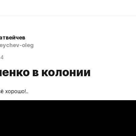
атвейчев
ychev-oleg
14
енко в колонии
ё хорошо!..