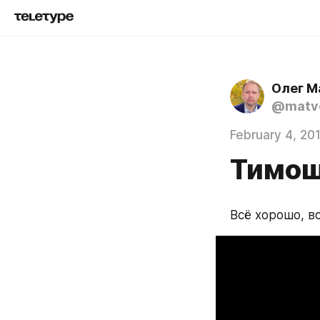
Олег М
@matve
February 4, 20
Тимош
Всё хорошо, вс