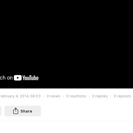
February 4, 2014, 08:03
0
views
0
reactions
0
replies
0
reposts
Share