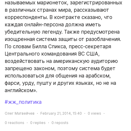
называемых марионеток, зарегистрированных 
в различных странах мира, рассказывают 
корреспонденты. В контракте сказано, что 
каждая онлайн-персона должна иметь 
убедительную легенду. Также предусмотрена 
изощренная система защиты от разоблачения. 
По словам Билла Спикса, пресс-секретаря 
Центрального командования ВС США, 
воздействовать на американскую аудиторию 
запрещено законом, поэтому система будет 
использоваться для общения на арабском, 
фарси, урду, пушту и других языках, но не на 
английском».
#жж_политика
Олег Матвейчев
February 21, 2014, 15:40
0
views
0
reactions
0
replies
0
reposts