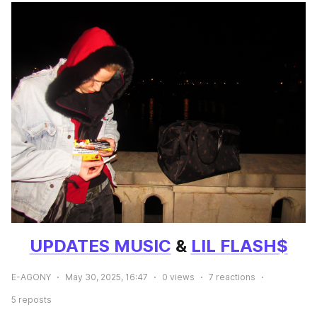
UPDATES MUSIC
 & 
LIL FLASH$
E-AGONY
May 30, 2025, 16:47
0
views
7
reactions
5
reposts