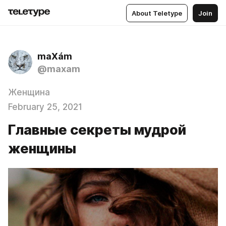
About Teletype
Join
maXám
@maxam
Женщина
February 25, 2021
Главные секреты мудрой
женщины