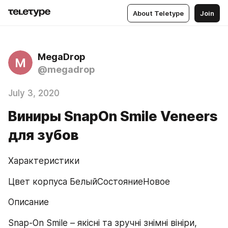
About Teletype
Join
MegaDrop
M
@megadrop
July 3, 2020
Виниры SnapOn Smile Veneers
для зубов
Характеристики
Цвет корпуса БелыйСостояниеНовое
Описание
Snap-On Smile – якісні та зручні знімні вініри, 