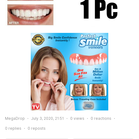
MegaDrop
July 3, 2020, 21:51
0
views
0
reactions
0
replies
0
reposts