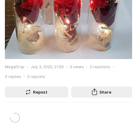
MegaDrop
July 3, 2020, 21:59
0
views
0
reactions
0
replies
0
reposts
Repost
Share