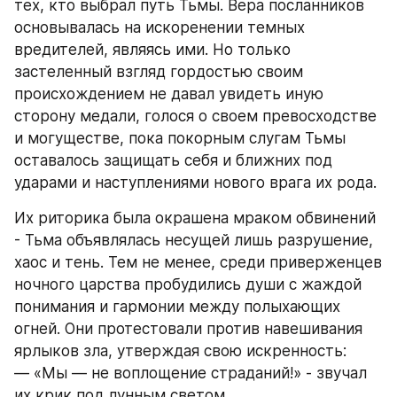
тех, кто выбрал путь Тьмы. Вера посланников 
основывалась на искоренении темных 
вредителей, являясь ими. Но только 
застеленный взгляд гордостью своим 
происхождением не давал увидеть иную 
сторону медали, голося о своем превосходстве 
и могуществе, пока покорным слугам Тьмы 
оставалось защищать себя и ближних под 
ударами и наступлениями нового врага их рода. 
ㅤИх риторика была окрашена мраком обвинений 
- Тьма объявлялась несущей лишь разрушение, 
хаос и тень. Тем не менее, среди приверженцев 
ночного царства пробудились души с жаждой 
понимания и гармонии между полыхающих 
огней. Они протестовали против навешивания 
ярлыков зла, утверждая свою искренность:
— «Мы — не воплощение страданий!» - звучал 
их крик под лунным светом.