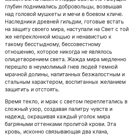
глубин поднимались добровольцы, возвышая 
над головой мушкеты и мечи в боевом кличе. 
Наследники древней гильдии, готовые встать 
на защиту своего мира, наступали на Свет с той 
же непреклонной мощью и ненавистью к 
такому бесстыдному, бессовестному 
отношению, которое никогда не являлось 
олицетворением света. Жажда мира медленно 
перешло в неумолимый гнев людей темной 
мрачной долины, напитанных безжалостным и 
стальным характером, воспитанных желанием 
защитить и отстоять.
ㅤВремя текло, и мрак с светом переплетались в 
сложный узор, создавая палитру чувств и 
надежд, окрашивая каждый уголок мира 
багряными оттенками пролитой крови. Эта 
кровь, исконно связывающая два клана, 