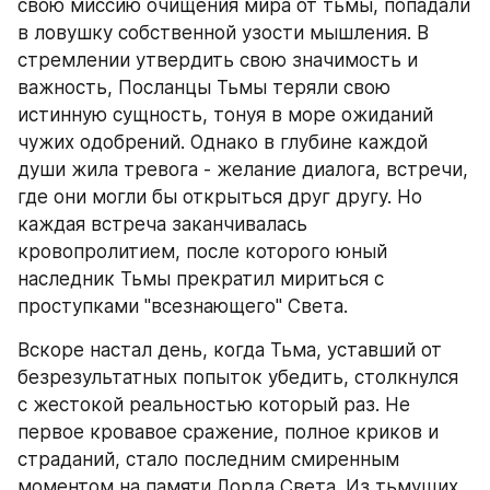
свою миссию очищения мира от тьмы, попадали 
в ловушку собственной узости мышления. В 
стремлении утвердить свою значимость и 
важность, Посланцы Тьмы теряли свою 
истинную сущность, тонуя в море ожиданий 
чужих одобрений. Однако в глубине каждой 
души жила тревога - желание диалога, встречи, 
где они могли бы открыться друг другу. Но 
каждая встреча заканчивалась 
кровопролитием, после которого юный 
наследник Тьмы прекратил мириться с 
проступками "всезнающего" Света.
ㅤВскоре настал день, когда Тьма, уставший от 
безрезультатных попыток убедить, столкнулся 
с жестокой реальностью который раз. Не 
первое кровавое сражение, полное криков и 
страданий, стало последним смиренным 
моментом на памяти Лорда Света. Из тьмущих 