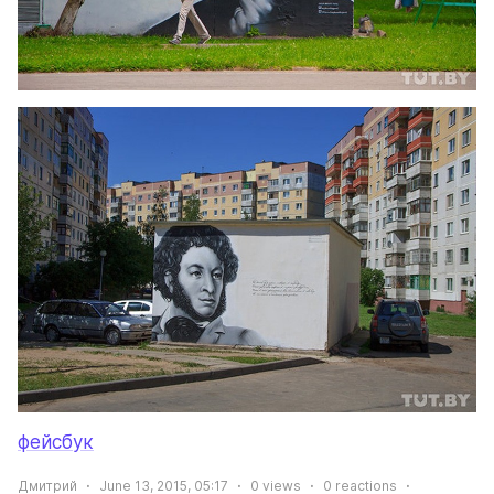
фейсбук
Дмитрий
June 13, 2015, 05:17
0
views
0
reactions