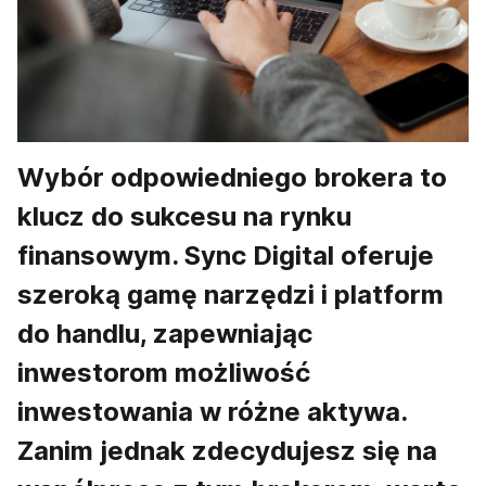
Wybór odpowiedniego brokera to 
klucz do sukcesu na rynku 
finansowym. 
Sync Digital
 oferuje 
szeroką gamę narzędzi i platform 
do handlu, zapewniając 
inwestorom możliwość 
inwestowania w różne aktywa. 
Zanim jednak zdecydujesz się na 