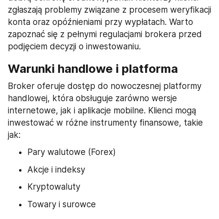
zgłaszają problemy związane z procesem weryfikacji 
konta oraz opóźnieniami przy wypłatach. Warto 
zapoznać się z pełnymi regulacjami brokera przed 
podjęciem decyzji o inwestowaniu.
Warunki handlowe i platforma
Broker oferuje dostęp do nowoczesnej platformy 
handlowej, która obsługuje zarówno wersje 
internetowe, jak i aplikacje mobilne. Klienci mogą 
inwestować w różne instrumenty finansowe, takie 
jak:
Pary walutowe (Forex)
Akcje i indeksy
Kryptowaluty
Towary i surowce