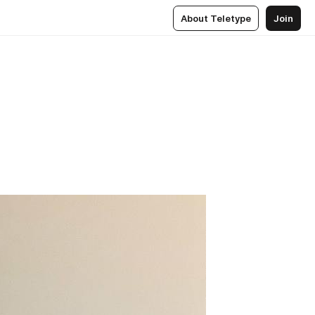
About Teletype
Join